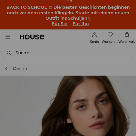
BACK TO SCHOOL
📒
Die besten Geschichten beginnen
noch vor dem ersten Klingeln. Starte mit einem neuen
Outfit ins Schuljahr!
Für Sie
Für Ihn
Wunschliste
Konto
Warenkorb
Suche
Denim