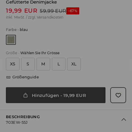
Gefütterte Denimjacke
19,99
EUR
59,99
EUR
-67%
inkl. MwSt. / zzgl.
Versandkosten
Farbe
-
blau
Größe
-
Wählen Sie Ihr Grösse
XS
S
M
L
XL
Größenguide
Hinzufügen
-
19,99
EUR
BESCHREIBUNG
703EW-55J