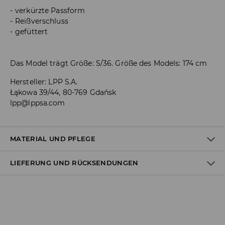
verkürzte Passform
Reißverschluss
gefüttert
Das Model trägt Größe: S/36. Größe des Models: 174 cm
Hersteller
:
LPP S.A.
Łąkowa 39/44, 80-769 Gdańsk
lpp@lppsa.com
MATERIAL UND PFLEGE
LIEFERUNG UND RÜCKSENDUNGEN
ERSTER STOFF
:
100% BAUMWOLLE
ZWEITER STOFF
:
100% POLYESTER
DRITTER STOFF
:
100% POLYESTER
Versandbestimmungen
FÜLLUNG
:
100% POLYESTER
ERSTES FUTTER
:
100% POLYESTER
Lieferung an Hermes PaketShop:
SCHONEND REINIGEN MIT TETRACHLORETHEN ODER
3,99 EUR*