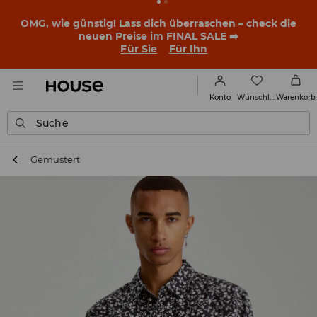
OMG, wie günstig! Lass dich überraschen – check die
neuen Preise im FINAL SALE ➡️
Für Sie
Für Ihn
Wunschliste
Konto
Warenkorb
Suche
Gemustert