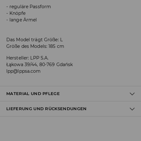
reguläre Passform
Knöpfe
lange Ärmel
Das Model trägt Größe: L
Größe des Models: 185 cm
Hersteller
:
LPP S.A.
Łąkowa 39/44, 80-769 Gdańsk
lpp@lppsa.com
MATERIAL UND PFLEGE
LIEFERUNG UND RÜCKSENDUNGEN
ERSTER STOFF
:
100% BAUMWOLLE
SEPARAT ODER MIT ÄHNLICHEN FARBEN WASCHEN
Versandbestimmungen
BLEICHEN NICHT ERLAUBT
Lieferung an Hermes PaketShop: