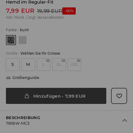
Hemd im Regular-Fit
7,99
EUR
19,99
EUR
-60%
inkl. MwSt. / zzgl.
Versandkosten
Farbe
-
bunt
Größe
-
Wählen Sie Ihr Grösse
S
M
L
XL
XXL
Größenguide
Hinzufügen
-
7,99
EUR
BESCHREIBUNG
781BW-MC3