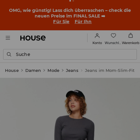
OMG, wie günstig! Lass dich überraschen – check die
neuen Preise im FINAL SALE ➡️
Für Sie
Für Ihn
Wunschliste
Konto
Warenkorb
Suche
House
Damen
Mode
Jeans
Jeans im Mom-Slim-Fit