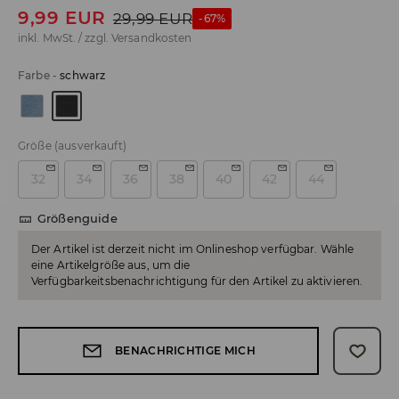
9,99
EUR
29,99
EUR
-67%
inkl. MwSt. / zzgl.
Versandkosten
Farbe
-
schwarz
Größe
(ausverkauft)
32
34
36
38
40
42
44
Größenguide
Der Artikel ist derzeit nicht im Onlineshop verfügbar. Wähle
eine Artikelgröße aus, um die
Verfügbarkeitsbenachrichtigung für den Artikel zu aktivieren.
BENACHRICHTIGE MICH