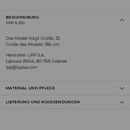
BESCHREIBUNG
233FA-55J
Das Model trägt Größe: 32
Größe des Models: 186 cm
Hersteller
:
LPP S.A.
Łąkowa 39/44, 80-769 Gdańsk
lpp@lppsa.com
MATERIAL UND PFLEGE
LIEFERUNG UND RÜCKSENDUNGEN
ERSTER STOFF
:
98% BAUMWOLLE, 2% ELASTHAN
BLEICHEN NICHT ERLAUBT
Versandbestimmungen
BÜGELN MIT EINER TEMPERATUR BIS MAX. 110° C - OHNE
DAMPF