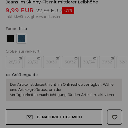
Jeans im Skinny-Fit mit mittlerer Leibhöhe
9,99
EUR
22,99
EUR
-57%
inkl. MwSt. / zzgl.
Versandkosten
Farbe
-
blau
Größe
(ausverkauft)
28/30
29/32
30/30
30/32
30/34
31/32
32/
Größenguide
Der Artikel ist derzeit nicht im Onlineshop verfügbar. Wähle
eine Artikelgröße aus, um die
Verfügbarkeitsbenachrichtigung für den Artikel zu aktivieren.
BENACHRICHTIGE MICH