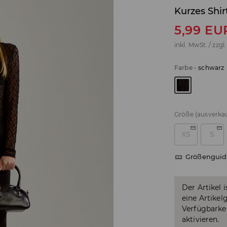
Kurzes Shi
5,99
EU
inkl. MwSt. / zzgl
Farbe
-
schwarz
Größe
(ausverkau
XS
S
Größenguid
Der Artikel 
eine Artikel
Verfügbarkei
aktivieren.