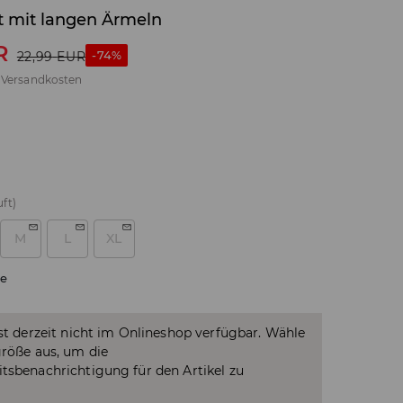
rt mit langen Ärmeln
R
-74%
22,99
EUR
.
Versandkosten
ft)
M
L
XL
e
ist derzeit nicht im Onlineshop verfügbar. Wähle
größe aus, um die
tsbenachrichtigung für den Artikel zu