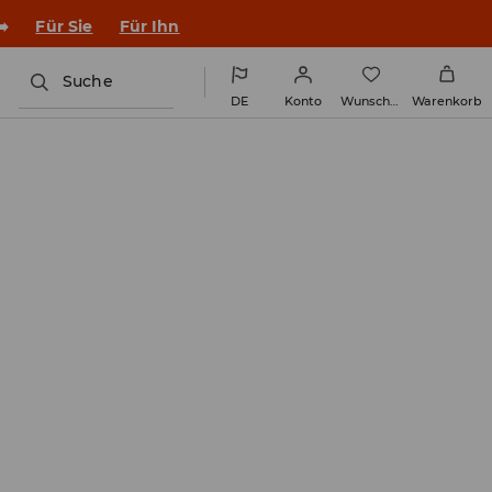
➡️
Für Sie
Für Ihn
Suche
DE
Konto
Wunschliste
Warenkorb