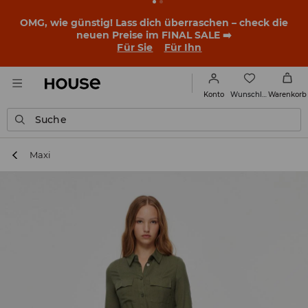
BACK TO SCHOOL
📒
Die besten Geschichten beginnen
noch vor dem ersten Klingeln. Starte mit einem neuen
Outfit ins Schuljahr!
Für Sie
Für Ihn
Wunschliste
Konto
Warenkorb
Suche
Maxi