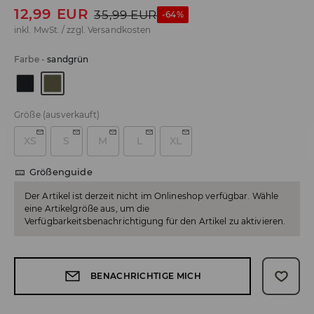
12,99
EUR
35,99
EUR
-64%
inkl. MwSt. / zzgl.
Versandkosten
Farbe
-
sandgrün
Größe
(ausverkauft)
XS
S
M
L
XL
Größenguide
Der Artikel ist derzeit nicht im Onlineshop verfügbar. Wähle
eine Artikelgröße aus, um die
Verfügbarkeitsbenachrichtigung für den Artikel zu aktivieren.
BENACHRICHTIGE MICH