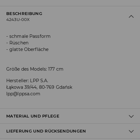
BESCHREIBUNG
4243U-00X
schmale Passform
Rüschen
glatte Oberfläche
Größe des Models: 177 cm
Hersteller
:
LPP S.A.
Łąkowa 39/44, 80-769 Gdańsk
lpp@lppsa.com
MATERIAL UND PFLEGE
LIEFERUNG UND RÜCKSENDUNGEN
Material I
:
95% POLYESTER, 5% ELASTHAN