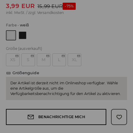
3,99
EUR
15,99
EUR
-75%
inkl. MwSt. / zzgl.
Versandkosten
Farbe
-
weiß
Größe
(ausverkauft)
XS
S
M
L
XL
Größenguide
Der Artikel ist derzeit nicht im Onlineshop verfügbar. Wähle
eine Artikelgröße aus, um die
Verfügbarkeitsbenachrichtigung für den Artikel zu aktivieren.
BENACHRICHTIGE MICH