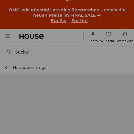
BACK TO SCHOOL
📒
Die besten Geschichten beginnen
noch vor dem ersten Klingeln. Starte mit einem neuen
Outfit ins Schuljahr!
Für Sie
Für Ihn
Wunschliste
Konto
Warenkorb
Suche
Halsketten, ringe