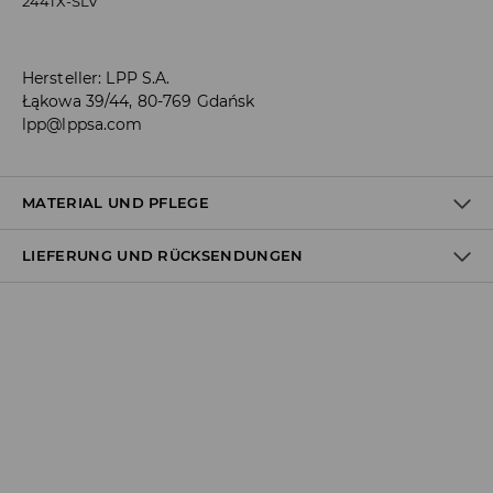
2441X-SLV
Hersteller
:
LPP S.A.
Łąkowa 39/44, 80-769 Gdańsk
lpp@lppsa.com
MATERIAL UND PFLEGE
LIEFERUNG UND RÜCKSENDUNGEN
Material I
:
90% ZINKLEGIERUNG, 10% EISEN
Versandbestimmungen
Lieferung an Hermes PaketShop:
3,99 EUR*
Lieferung per Hermes Kurier:
4,49 EUR*
Lieferung per DHL ParcelShop:
4,49 EUR*