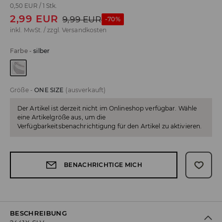
0,50 EUR
/
1 Stk.
2,99
EUR
9,99
EUR
-70%
inkl. MwSt. / zzgl.
Versandkosten
Farbe
-
silber
Größe
-
ONE SIZE
(ausverkauft)
Der Artikel ist derzeit nicht im Onlineshop verfügbar. Wähle
eine Artikelgröße aus, um die
Verfügbarkeitsbenachrichtigung für den Artikel zu aktivieren.
BENACHRICHTIGE MICH
BESCHREIBUNG