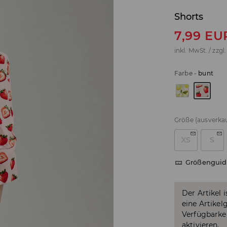
Shorts
7,99
EU
inkl. MwSt. / zzgl
Farbe
-
bunt
Größe
(ausverkau
XS
S
Größenguid
Der Artikel 
eine Artikel
Verfügbarkei
aktivieren.