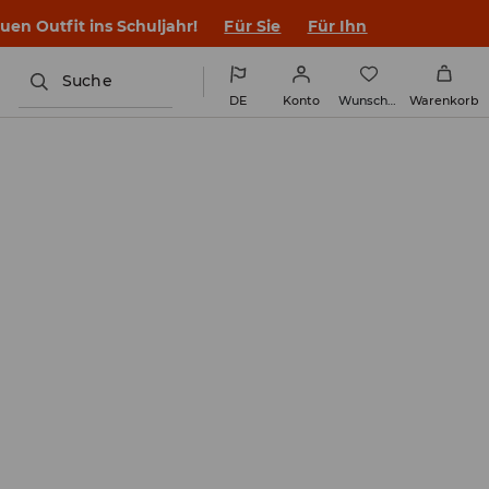
en Outfit ins Schuljahr!
Für Sie
Für Ihn
Suche
DE
Konto
Wunschliste
Warenkorb