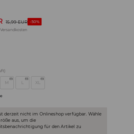
R
-50%
15,99
EUR
.
Versandkosten
ft)
M
L
XL
e
ist derzeit nicht im Onlineshop verfügbar. Wähle
größe aus, um die
tsbenachrichtigung für den Artikel zu