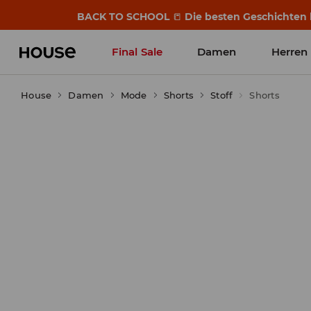
BACK TO SCHOOL
📒
Die besten Geschichten b
Final Sale
Damen
Herren
House
Damen
Mode
Shorts
Stoff
Shorts