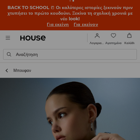
BACK TO SCHOOL
📒
Οι καλύτερες ιστορίες ξεκινούν πριν
χτυπήσει το πρώτο κουδούνι. Ξεκίνα τη σχολική χρονιά με
νέο look!
Για εκείνη
Για εκείνον
Αγαπημένα
Λογαριασμός
Καλάθι
Αναζήτηση
Μπουφαν