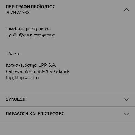
ΠΕΡΙΓΡΑΦΉ ΠΡΟΪΌΝΤΟΣ
367HW-99X
κλείσιμο με φερμουάρ
ρυθμιζόμενη περιφέρεια
174 cm
Κατασκευαστής
:
LPP S.A.
Łąkowa 39/44, 80-769 Gdańsk
lpp@lppsa.com
ΣΎΝΘΕΣΗ
ΠΑΡΆΔΟΣΗ ΚΑΙ ΕΠΙΣΤΡΟΦΈΣ
100% ΠΟΛΥΕΣΤΕΡΑΣ
Πολιτική αποστολών