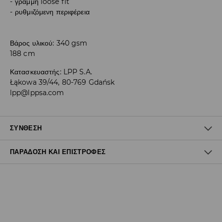
γραμμή loose fit
ρυθμιζόμενη περιφέρεια
Βάρος υλικού: 340 gsm
188 cm
Κατασκευαστής
:
LPP S.A.
Łąkowa 39/44, 80-769 Gdańsk
lpp@lppsa.com
ΣΎΝΘΕΣΗ
ΠΑΡΆΔΟΣΗ ΚΑΙ ΕΠΙΣΤΡΟΦΈΣ
60% ΒΑΜΒΑΚΙ, 40% ΠΟΛΥΕΣΤΕΡΑΣ
Πολιτική αποστολών
Δωρεάν αποστολή από 40 EUR | Δωρεάν επιστροφή