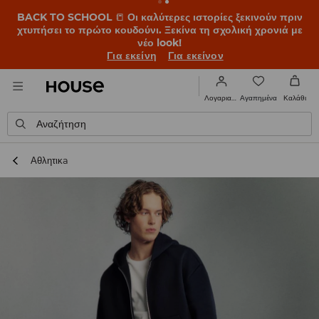
BACK TO SCHOOL
📒
Οι καλύτερες ιστορίες ξεκινούν πριν
χτυπήσει το πρώτο κουδούνι. Ξεκίνα τη σχολική χρονιά με
νέο look!
Για εκείνη
Για εκείνον
Αγαπημένα
Λογαριασμός
Καλάθι
Αναζήτηση
Αθλητικa