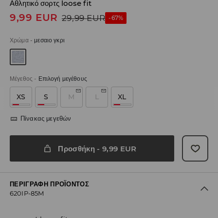
Αθλητικό σορτς loose fit
9,99
EUR
29,99
EUR
-67%
Χρώμα
-
μεσαιο γκρι
Μέγεθος
-
Επιλογή μεγέθους
XS
S
M
L
XL
Πίνακας μεγεθών
Προσθήκη
-
9,99
EUR
ΠΕΡΙΓΡΑΦΉ ΠΡΟΪΌΝΤΟΣ
620IP-85M