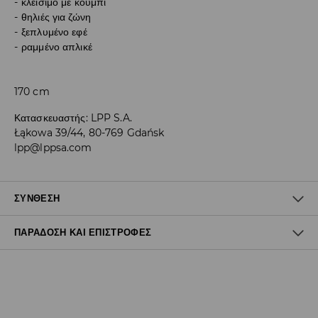
κλείσιμο με κουμπί
θηλιές για ζώνη
ξεπλυμένο εφέ
ραμμένο απλικέ
170 cm
Κατασκευαστής
:
LPP S.A.
Łąkowa 39/44, 80-769 Gdańsk
lpp@lppsa.com
ΣΎΝΘΕΣΗ
ΠΑΡΆΔΟΣΗ ΚΑΙ ΕΠΙΣΤΡΟΦΈΣ
100% ΒΑΜΒΑΚΙ
Πολιτική αποστολών
Δωρεάν αποστολή από 40 EUR | Δωρεάν επιστροφή