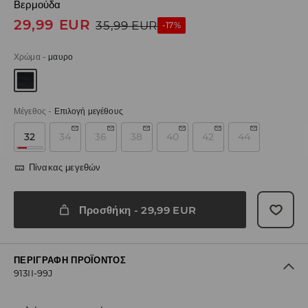
Βερμούδα
29,99
EUR
35,99
EUR
-17%
Χρώμα
-
μαυρο
Μέγεθος
-
Επιλογή μεγέθους
32
34
36
38
40
42
44
Πίνακας μεγεθών
Προσθήκη
-
29,99
EUR
ΠΕΡΙΓΡΑΦΉ ΠΡΟΪΌΝΤΟΣ
913II-99J