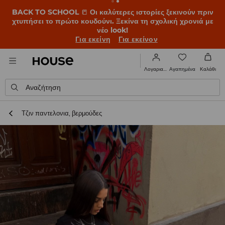
BACK TO SCHOOL
📒
Οι καλύτερες ιστορίες ξεκινούν πριν
χτυπήσει το πρώτο κουδούνι. Ξεκίνα τη σχολική χρονιά με
νέο look!
Για εκείνη
Για εκείνον
Αγαπημένα
Λογαριασμός
Καλάθι
Αναζήτηση
Τζιν παντελονια, βερμούδες