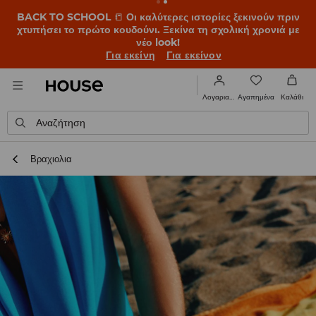
BACK TO SCHOOL
📒
Οι καλύτερες ιστορίες ξεκινούν πριν
χτυπήσει το πρώτο κουδούνι. Ξεκίνα τη σχολική χρονιά με
νέο look!
Για εκείνη
Για εκείνον
Αγαπημένα
Λογαριασμός
Καλάθι
Αναζήτηση
Βραχιολια