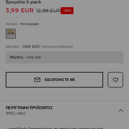
Βραχιόλια 5-pack
3,99
EUR
12,99
EUR
-69%
Χρώμα
-
πολυχρωμο
Μέγεθος
-
ONE SIZE
(σύντομα διαθέσιμο)
Μέγεθος - one size
ΕΙΔΟΠΟΙΉΣΤΕ ΜΕ
ΠΕΡΙΓΡΑΦΉ ΠΡΟΪΌΝΤΟΣ
319JL-MLC
μεταλλικές λεπτομέρειες σε ασημί και χρυσό χρώμα