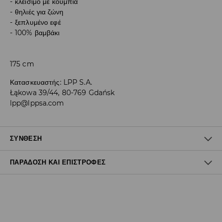
κλείσιμο με κουμπιά
θηλιές για ζώνη
ξεπλυμένο εφέ
100% βαμβάκι
175 cm
Κατασκευαστής
:
LPP S.A.
Łąkowa 39/44, 80-769 Gdańsk
lpp@lppsa.com
ΣΎΝΘΕΣΗ
ΠΑΡΆΔΟΣΗ ΚΑΙ ΕΠΙΣΤΡΟΦΈΣ
100% ΒΑΜΒΑΚΙ
Πολιτική αποστολών
Δωρεάν αποστολή από 40 EUR | Δωρεάν επιστροφή