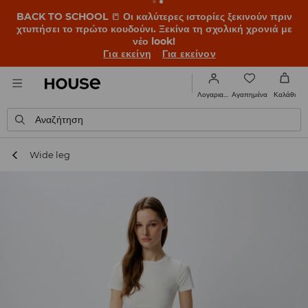
BACK TO SCHOOL
📒
Οι καλύτερες ιστορίες ξεκινούν πριν
χτυπήσει το πρώτο κουδούνι. Ξεκίνα τη σχολική χρονιά με
νέο look!
Για εκείνη
Για εκείνον
Αγαπημένα
Λογαριασμός
Καλάθι
Αναζήτηση
Wide leg