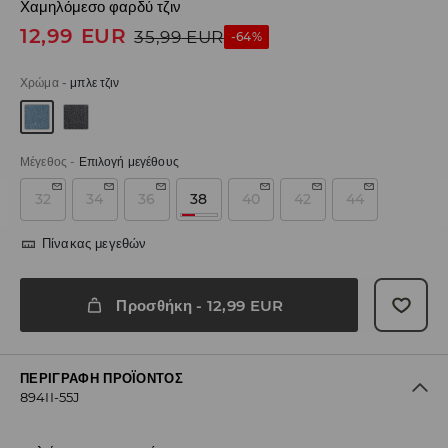
Χαμηλόμεσο φαρδύ τζιν
12,99
EUR
35,99
EUR
-64%
Χρώμα
-
μπλε τζιν
Μέγεθος
-
Επιλογή μεγέθους
32
34
36
38
40
42
44
Πίνακας μεγεθών
Προσθήκη
-
12,99
EUR
ΠΕΡΙΓΡΑΦΉ ΠΡΟΪΌΝΤΟΣ
894II-55J