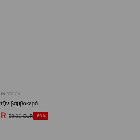
IN STOCK
τζιν βαμβακερό
UR
-60%
39,99
EUR