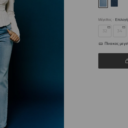
Μέγεθος
-
Επιλογή
32
34
Πίνακας μεγ