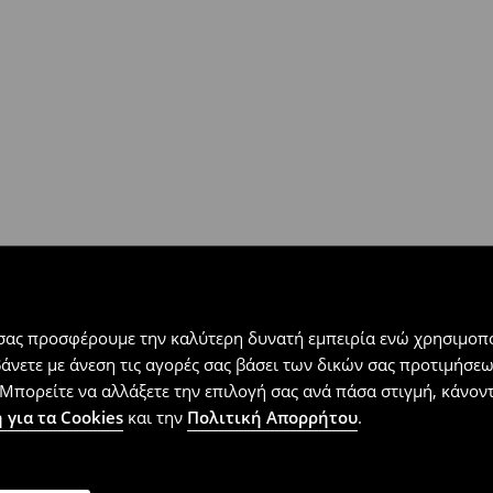
ή
(
4 - 9 εργάσιμες ημέρες
):
 εντός 30 ημερών με μόνο έξοδα
αλλόμενα προϊόντα).
 σας προσφέρουμε την καλύτερη δυνατή εμπειρία ενώ χρησιμοπο
βάνετε με άνεση τις αγορές σας βάσει των δικών σας προτιμήσ
Μπορείτε να αλλάξετε την επιλογή σας ανά πάσα στιγμή, κάνοντα
 για τα Cookies
και την
Πολιτική Απορρήτου
.