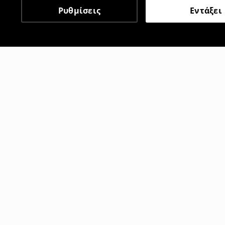
Ρυθμίσεις
Εντάξει
Άλλοι πελάτες επέλεξαν 
Χαμηλόμεσο τζιν βαμβακερό
Χαμηλόμεσο 
45
,
99
EUR
12
,
99
EUR
3