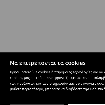
Επιστροφή ταχυμετάφορα - ανατακταβλητ
- Έως 40 EUR -
4.99 EUR
- Από 40 EUR -
ΔΩΡΕΑΝ
-
μεγιστο όριο συνόλου παραγγελιών 500 EUR
⟶
Ανακαλύψτε περισσότερες πληροφορίες
Πολιτική επιστροφών
Μπορείτε να επιστρέψετε τα προϊόντα δωρεάν
επιστροφής (δεν ισχύει για συγκεκριμένα αναβ
⟶
Λεπτομέρειες κανόνων επιστροφής
Να επιτρέπονται τα cookies
Χρησιμοποιούμε cookies ή παρόμοιες τεχνολογίες για να
cookies, μας επιτρέπετε να φροντίζουμε ώστε να απολαμ
των προϊόντων και των υπηρεσιών μας στις ανάγκες σας. 
μάθετε περισσότερα, μπορείτε να διαβάσετε την
Πολιτική