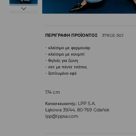
ΠΕΡΙΓΡΑΦΉ ΠΡΟΪΌΝΤΟΣ
379GE-50J
κλείσιμο με φερμουάρ
κλείσιμο με κουμπί
θηλιές για ζώνη
σετ με πέντε τσέπες
ξεπλυμένο εφέ
174 cm
Κατασκευαστής
:
LPP S.A.
Łąkowa 39/44, 80-769 Gdańsk
lpp@lppsa.com