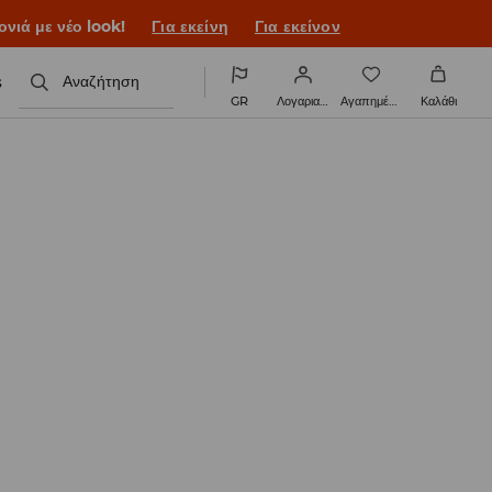
ονιά με νέο look!
Για εκείνη
Για εκείνον
s
Αναζήτηση
GR
Λογαριασμός
Αγαπημένα
Καλάθι