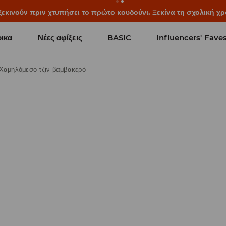
ξεκινούν πριν χτυπήσει το πρώτο κουδούνι. Ξεκίνα τη σχολική χρ
ικα
Νέες αφίξεις
BASIC
Influencers' Fave
Χαμηλόμεσο τζιν βαμβακερό