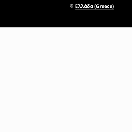
Ελλάδα (Greece)
Παντελόνι καμπάνα
12
,
99
EUR
29,99
EUR