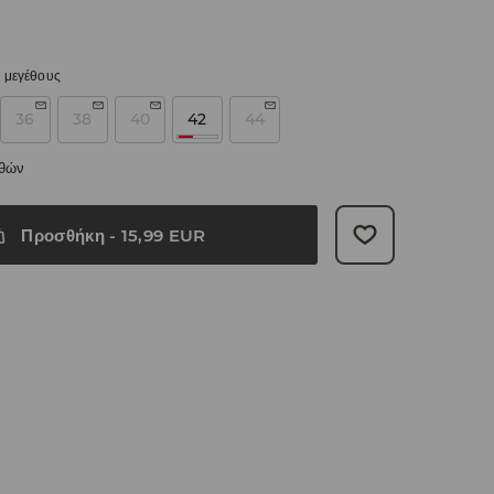
 μεγέθους
36
38
40
42
44
εθών
Προσθήκη
-
15,99
EUR