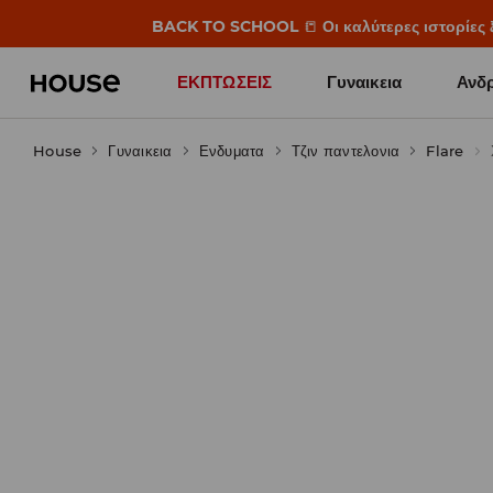
BACK TO SCHOOL
📒
Οι καλύτερες ιστορίες 
ΕΚΠΤΩΣΕΙΣ
Γυναικεια
Ανδρ
House
Γυναικεια
Ενδυματα
Τζιν παντελονια
Flare