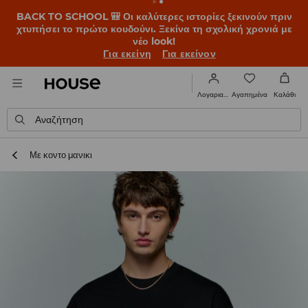
BACK TO SCHOOL 🎒 Οι καλύτερες ιστορίες ξεκινούν πριν
χτυπήσει το πρώτο κουδούνι. Ξεκίνα τη σχολική χρονιά με
νέο look!
Για εκείνη
Για εκείνον
Αγαπημένα
Λογαριασμός
Καλάθι
Αναζήτηση
Με κοντο μανικι