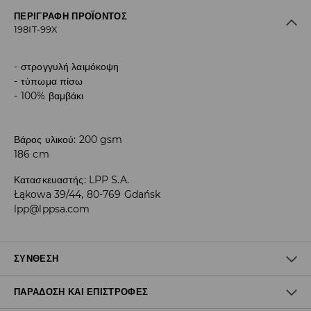
ΠΕΡΙΓΡΑΦΉ ΠΡΟΪΌΝΤΟΣ
198IT-99X
στρογγυλή λαιμόκοψη
τύπωμα πίσω
100% βαμβάκι
Βάρος υλικού: 200 gsm
186 cm
Κατασκευαστής
:
LPP S.A.
Łąkowa 39/44, 80-769 Gdańsk
lpp@lppsa.com
ΣΎΝΘΕΣΗ
ΠΑΡΆΔΟΣΗ ΚΑΙ ΕΠΙΣΤΡΟΦΈΣ
100% ΒΑΜΒΑΚΙ