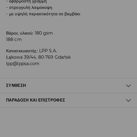
εφαρμοστή γραμμή
στρογγυλή λαιμόκοψη
με υψηλή περιεκτικότητα σε βαμβάκι
Βάρος υλικού: 180 gsm
188 cm
Κατασκευαστής
:
LPP S.A.
Łąkowa 39/44, 80-769 Gdańsk
lpp@lppsa.com
ΣΎΝΘΕΣΗ
ΠΑΡΆΔΟΣΗ ΚΑΙ ΕΠΙΣΤΡΟΦΈΣ
95% ΒΑΜΒΑΚΙ, 5% ΕΛΑΣΤΑΝ
Πολιτική αποστολών
Δωρεάν αποστολή από 40 EUR | Δωρεάν επιστροφή