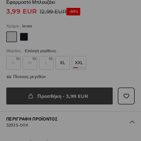
Εφαρμοστό Μπλουζάκι
3,99
EUR
12,99
EUR
-69%
Χρώμα
-
λευκο
Μέγεθος
-
Επιλογή μεγέθους
S
M
L
XL
XXL
Πίνακας μεγεθών
Προσθήκη
-
3,99
EUR
ΠΕΡΙΓΡΑΦΉ ΠΡΟΪΌΝΤΟΣ
529JS-00X