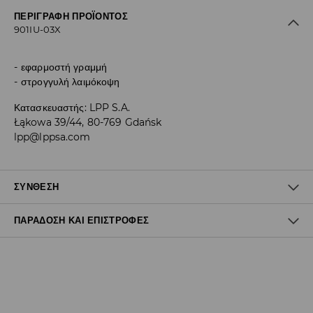
ΠΕΡΙΓΡΑΦΉ ΠΡΟΪΌΝΤΟΣ
901IU-03X
εφαρμοστή γραμμή
στρογγυλή λαιμόκοψη
Κατασκευαστής
:
LPP S.A.
Łąkowa 39/44, 80-769 Gdańsk
lpp@lppsa.com
ΣΎΝΘΕΣΗ
ΠΑΡΆΔΟΣΗ ΚΑΙ ΕΠΙΣΤΡΟΦΈΣ
93% ΠΟΛΥΕΣΤΕΡΑΣ, 7% ΕΛΑΣΤΑΝ
Πολιτική αποστολών
Δωρεάν αποστολή από 40 EUR | Δωρεάν επιστροφή