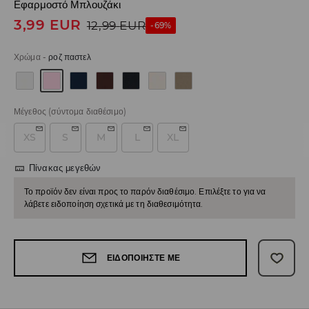
Εφαρμοστό Μπλουζάκι
3,99
EUR
12,99
EUR
-69%
Χρώμα
-
ροζ παστελ
Μέγεθος
(σύντομα διαθέσιμο)
XS
S
M
L
XL
Πίνακας μεγεθών
Το προϊόν δεν είναι προς το παρόν διαθέσιμο. Επιλέξτε το για να
λάβετε ειδοποίηση σχετικά με τη διαθεσιμότητα.
ΕΙΔΟΠΟΙΉΣΤΕ ΜΕ