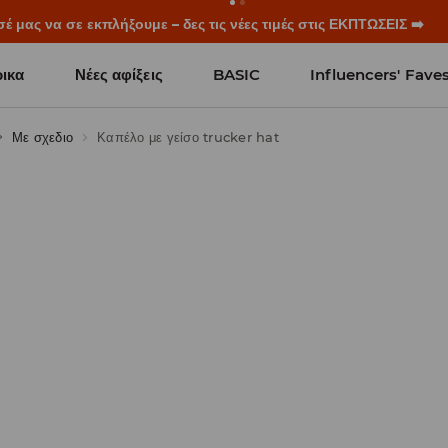
ξεκινούν πριν χτυπήσει το πρώτο κουδούνι. Ξεκίνα τη σχολική χρ
ικα
Νέες αφίξεις
BASIC
Influencers' Fave
Με σχεδιο
Καπέλο με γείσο trucker hat