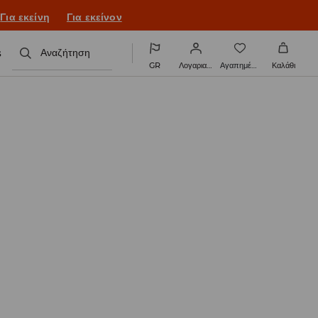
ονιά με νέο look!
Για εκείνη
Για εκείνον
s
Αναζήτηση
GR
Λογαριασμός
Αγαπημένα
Καλάθι