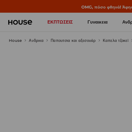
BACK TO SCHOOL
📒
Οι καλύτερες ιστορίες 
ΕΚΠΤΩΣΕΙΣ
Γυναικεια
Ανδρ
House
Ανδρικα
Παπουτσια και αξεσουάρ
Καπελα τζοκεϊ