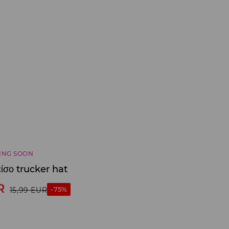
ING SOON
είσο trucker hat
R
-75%
15,99
EUR