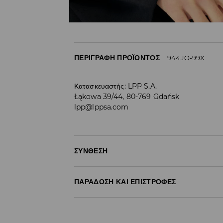
ΠΕΡΙΓΡΑΦΉ ΠΡΟΪΌΝΤΟΣ
944JO-99X
Κατασκευαστής
:
LPP S.A.
Łąkowa 39/44, 80-769 Gdańsk
lpp@lppsa.com
ΣΎΝΘΕΣΗ
60% ΒΑΜΒΑΚΙ, 40% ΠΟΛΥΕΣΤΕΡΑΣ
ΠΑΡΆΔΟΣΗ ΚΑΙ ΕΠΙΣΤΡΟΦΈΣ
Πολιτική αποστολών