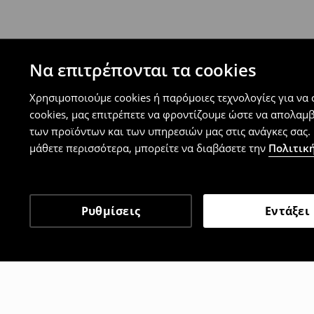
Μπορείτε να επιστρέψετε τα προϊόντα δωρεάν
επιστροφής (δεν ισχύει για συγκεκριμένα αναβ
⟶
Λεπτομέρειες κανόνων επιστροφής
Να επιτρέπονται τα cookies
Χρησιμοποιούμε cookies ή παρόμοιες τεχνολογίες για να
cookies, μας επιτρέπετε να φροντίζουμε ώστε να απολαμ
των προϊόντων και των υπηρεσιών μας στις ανάγκες σας. 
μάθετε περισσότερα, μπορείτε να διαβάσετε την
Πολιτική
Ρυθμίσεις
Εντάξει