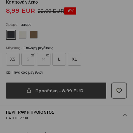
Καπιτονέ γιλέκο
8,99
EUR
22,99
EUR
-61%
Χρώμα
-
μαυρο
Μέγεθος
-
Επιλογή μεγέθους
XS
S
M
L
XL
Πίνακας μεγεθών
Προσθήκη
-
8,99
EUR
ΠΕΡΙΓΡΑΦΉ ΠΡΟΪΌΝΤΟΣ
041HO-99X