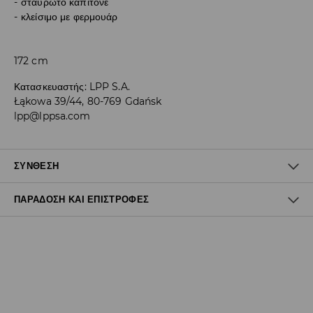
σταυρωτό καπιτονέ
κλείσιμο με φερμουάρ
172 cm
Κατασκευαστής
:
LPP S.A.
Łąkowa 39/44, 80-769 Gdańsk
lpp@lppsa.com
ΣΎΝΘΕΣΗ
ΠΑΡΆΔΟΣΗ ΚΑΙ ΕΠΙΣΤΡΟΦΈΣ
100% ΠΟΛΥΑΜΙΔΗ
Πολιτική αποστολών
Δωρεάν αποστολή από 40 EUR | Δωρεάν επιστροφή