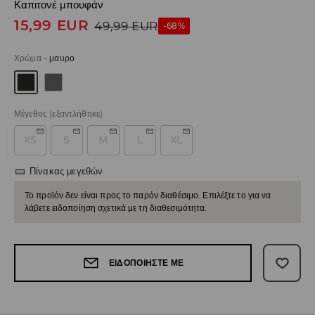
Καπιτονέ μπουφάν
15,99
EUR
49,99
EUR
-68%
Χρώμα
-
μαυρο
Μέγεθος
(εξαντλήθηκε)
XS
S
M
L
XL
Πίνακας μεγεθών
Το προϊόν δεν είναι προς το παρόν διαθέσιμο. Επιλέξτε το για να
λάβετε ειδοποίηση σχετικά με τη διαθεσιμότητα.
ΕΙΔΟΠΟΙΉΣΤΕ ΜΕ