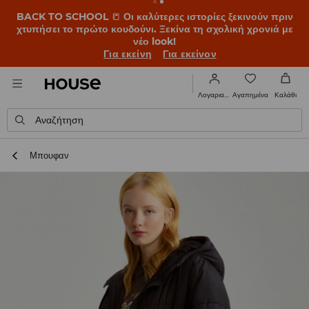
BACK TO SCHOOL
📒
Οι καλύτερες ιστορίες ξεκινούν πριν
χτυπήσει το πρώτο κουδούνι. Ξεκίνα τη σχολική χρονιά με
νέο look!
Για εκείνη
Για εκείνον
Αγαπημένα
Λογαριασμός
Καλάθι
Αναζήτηση
Μπουφαν