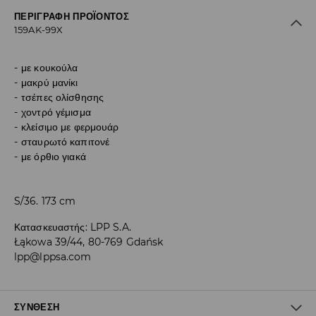
ΠΕΡΙΓΡΑΦΉ ΠΡΟΪΌΝΤΟΣ
159AK-99X
με κουκούλα
μακρύ μανίκι
τσέπες ολίσθησης
χοντρό γέμισμα
κλείσιμο με φερμουάρ
σταυρωτό καπιτονέ
με όρθιο γιακά
S/36. 173 cm
Κατασκευαστής
:
LPP S.A.
Łąkowa 39/44, 80-769 Gdańsk
lpp@lppsa.com
ΣΎΝΘΕΣΗ