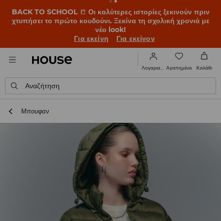
BACK TO SCHOOL
📒
Οι καλύτερες ιστορίες ξεκινούν πριν
χτυπήσει το πρώτο κουδούνι. Ξεκίνα τη σχολική χρονιά με
νέο look!
Για εκείνη
Για εκείνον
Αγαπημένα
Λογαριασμός
Καλάθι
Αναζήτηση
Μπουφαν