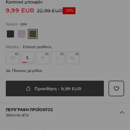
Καπιτονέ μπουφάν
9,99
EUR
22,99
EUR
-57%
Χρώμα
-
χακι
Μέγεθος
-
Επιλογή μεγέθους
XS
S
M
L
XL
Πίνακας μεγεθών
Προσθήκη
-
9,99
EUR
ΠΕΡΙΓΡΑΦΉ ΠΡΟΪΌΝΤΟΣ
390HW-87X