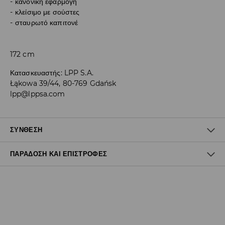
κανονική εφαρμογή
κλείσιμο με σούστες
σταυρωτό καπιτονέ
172 cm
Κατασκευαστής
:
LPP S.A.
Łąkowa 39/44, 80-769 Gdańsk
lpp@lppsa.com
ΣΎΝΘΕΣΗ
ΠΑΡΆΔΟΣΗ ΚΑΙ ΕΠΙΣΤΡΟΦΈΣ
100% ΠΟΛΥΑΜΙΔΗ
Πολιτική αποστολών
Δωρεάν αποστολή από 40 EUR | Δωρεάν επιστροφή