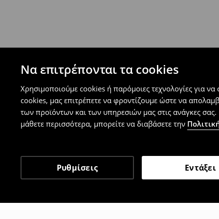
Πολιτική επιστροφών
Μπορείτε να επιστρέψετε τα προϊόντα δωρεάν
επιστροφής (δεν ισχύει για συγκεκριμένα αναβ
⟶
Λεπτομέρειες κανόνων επιστροφής
Να επιτρέπονται τα cookies
Χρησιμοποιούμε cookies ή παρόμοιες τεχνολογίες για να
cookies, μας επιτρέπετε να φροντίζουμε ώστε να απολαμ
των προϊόντων και των υπηρεσιών μας στις ανάγκες σας. 
μάθετε περισσότερα, μπορείτε να διαβάσετε την
Πολιτική
Ρυθμίσεις
Εντάξει