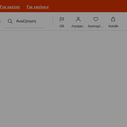
Για εκείνη
Για εκείνον
s
Αναζήτηση
GR
Λογαριασμός
Αγαπημένα
Καλάθι