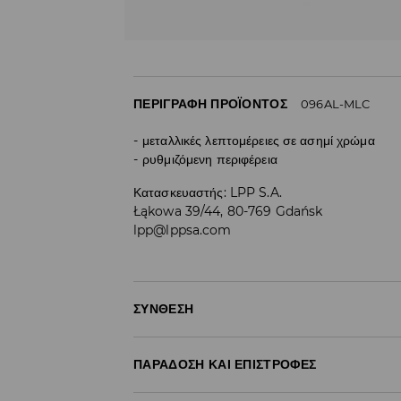
ΠΕΡΙΓΡΑΦΉ ΠΡΟΪΌΝΤΟΣ
096AL-MLC
μεταλλικές λεπτομέρειες σε ασημί χρώμα
ρυθμιζόμενη περιφέρεια
Κατασκευαστής
:
LPP S.A.
Łąkowa 39/44, 80-769 Gdańsk
lpp@lppsa.com
ΣΎΝΘΕΣΗ
Ύφασμα I
:
70.0% ΣΙΔΕΡΟ, 30.0% ΣΥΝΘΕΤΙΚΗ ΡΗΤΙ
ΠΑΡΆΔΟΣΗ ΚΑΙ ΕΠΙΣΤΡΟΦΈΣ