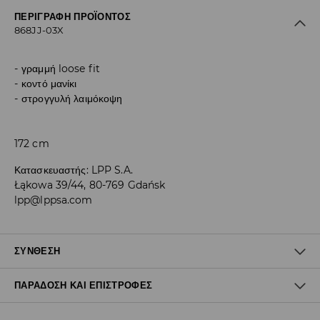
ΠΕΡΙΓΡΑΦΉ ΠΡΟΪΌΝΤΟΣ
868JJ-03X
γραμμή loose fit
κοντό μανίκι
στρογγυλή λαιμόκοψη
172 cm
Κατασκευαστής
:
LPP S.A.
Łąkowa 39/44, 80-769 Gdańsk
lpp@lppsa.com
ΣΎΝΘΕΣΗ
ΠΑΡΆΔΟΣΗ ΚΑΙ ΕΠΙΣΤΡΟΦΈΣ
48% MODAL, 48% ΠΟΛΥΕΣΤΕΡΑΣ, 4% ΕΛΑΣΤΑΝ