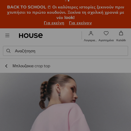
BACK TO SCHOOL
📒
Οι καλύτερες ιστορίες ξεκινούν πριν
χτυπήσει το πρώτο κουδούνι. Ξεκίνα τη σχολική χρονιά με
νέο look!
Για εκείνη
Για εκείνον
Αγαπημένα
Λογαριασμός
Καλάθι
Αναζήτηση
Μπλουζακια crop top