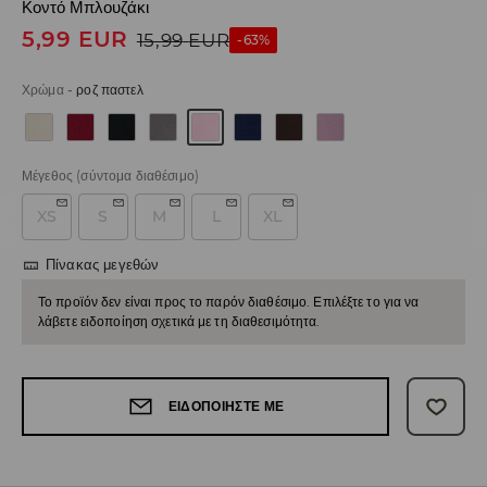
Κοντό Μπλουζάκι
5,99
EUR
15,99
EUR
-63%
Χρώμα
-
ροζ παστελ
Μέγεθος
(σύντομα διαθέσιμο)
XS
S
M
L
XL
Πίνακας μεγεθών
Το προϊόν δεν είναι προς το παρόν διαθέσιμο. Επιλέξτε το για να
λάβετε ειδοποίηση σχετικά με τη διαθεσιμότητα.
ΕΙΔΟΠΟΙΉΣΤΕ ΜΕ