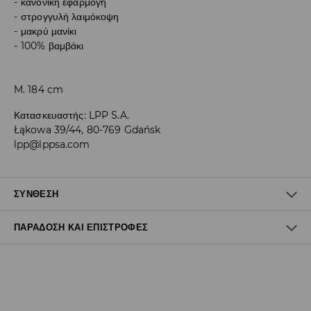
κανονική εφαρμογή
στρογγυλή λαιμόκοψη
μακρύ μανίκι
100% βαμβάκι
M. 184 cm
Κατασκευαστής
:
LPP S.A.
Łąkowa 39/44, 80-769 Gdańsk
lpp@lppsa.com
ΣΎΝΘΕΣΗ
ΠΑΡΆΔΟΣΗ ΚΑΙ ΕΠΙΣΤΡΟΦΈΣ
100% ΒΑΜΒΑΚΙ
Πολιτική αποστολών
Δωρεάν αποστολή από 40 EUR | Δωρεάν επιστροφή