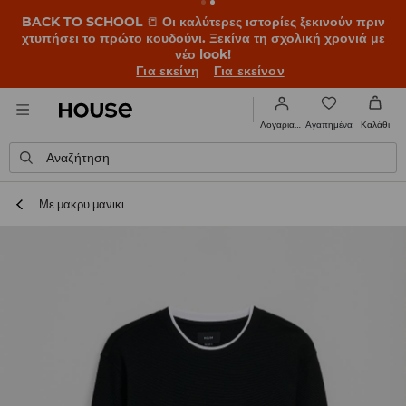
BACK TO SCHOOL
📒
Οι καλύτερες ιστορίες ξεκινούν πριν
χτυπήσει το πρώτο κουδούνι. Ξεκίνα τη σχολική χρονιά με
νέο look!
Για εκείνη
Για εκείνον
Αγαπημένα
Λογαριασμός
Καλάθι
Αναζήτηση
Με μακρυ μανικι