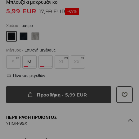
Μπλουζάκι μακρυμάνικο
5,99
EUR
17,99
EUR
-67%
Χρώμα
-
μαυρο
Μέγεθος
-
Επιλογή μεγέθους
S
M
L
XL
XXL
Πίνακας μεγεθών
Προσθήκη
-
5,99
EUR
ΠΕΡΙΓΡΑΦΉ ΠΡΟΪΌΝΤΟΣ
711GR-99X