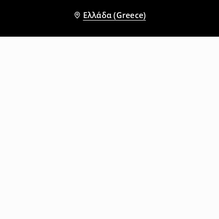
Ελλάδα (Greece)
Άλλοι πελάτες επέλεξαν επίσης
Μπλουζάκι μακρυμάνικο
Μπλουζάκι μακρυμάνικο