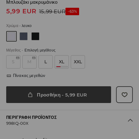
Μπλουζάκι μακρυμάνικο
5,99
EUR
15,99
EUR
-63%
Χρώμα
-
λευκο
Μέγεθος
-
Επιλογή μεγέθους
S
M
L
XL
XXL
Πίνακας μεγεθών
Προσθήκη
-
5,99
EUR
ΠΕΡΙΓΡΑΦΉ ΠΡΟΪΌΝΤΟΣ
998IQ-00X