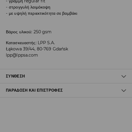
γραμμή regular fit
στρογγυλή λαιμόκοψη
με υψηλή περιεκτικότητα σε βαμβάκι
Βάρος υλικού: 250 gsm
Κατασκευαστής
:
LPP S.A.
Łąkowa 39/44, 80-769 Gdańsk
lpp@lppsa.com
ΣΎΝΘΕΣΗ
ΠΑΡΆΔΟΣΗ ΚΑΙ ΕΠΙΣΤΡΟΦΈΣ
70% ΒΑΜΒΑΚΙ, 30% ΠΟΛΥΕΣΤΕΡΑΣ
Πολιτική αποστολών
Δωρεάν αποστολή από 40 EUR | Δωρεάν επιστροφή