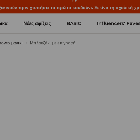
ξεκινούν πριν χτυπήσει το πρώτο κουδούνι. Ξεκίνα τη σχολική χρ
ικα
Νέες αφίξεις
BASIC
Influencers' Fave
κοντο μανικι
Μπλουζάκι με επιγραφή