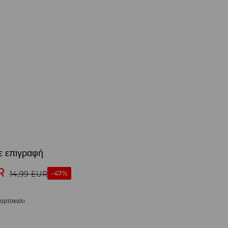
ε επιγραφή
R
-47%
14,99
EUR
πορτοκαλι