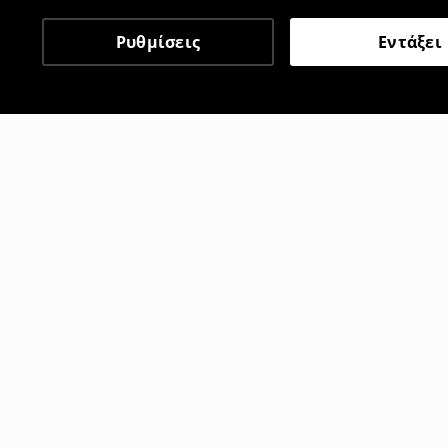
Ρυθμίσεις
Εντάξει
Άλλοι πελάτες επέλεξαν 
Μπλουζάκι με στάμπα
Μπλουζάκι μ
5
,
99
EUR
22
,
99
EUR
17,99
EUR