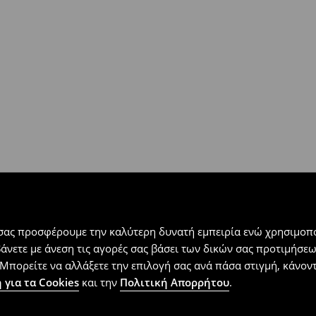
ή
(
4 - 9 εργάσιμες ημέρες
):
 εντός 30 ημερών με μόνο έξοδα
αλλόμενα προϊόντα).
 σας προσφέρουμε την καλύτερη δυνατή εμπειρία ενώ χρησιμοπο
βάνετε με άνεση τις αγορές σας βάσει των δικών σας προτιμήσ
Μπορείτε να αλλάξετε την επιλογή σας ανά πάσα στιγμή, κάνοντα
 για τα Cookies
και την
Πολιτική Απορρήτου
.