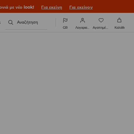
ονιά με νέο look!
Για εκείνη
Για εκείνον
s
Αναζήτηση
GR
Λογαριασμός
Αγαπημένα
Καλάθι