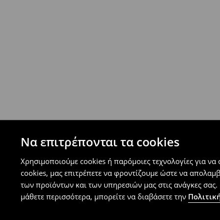
Επιστροφή ταχυμετάφορα - ανατακταβλητ
- Έως 40 EUR -
4.99 EUR
- Από 40 EUR -
ΔΩΡΕΑΝ
-
μεγιστο όριο συνόλου παραγγελιών 500 EUR
⟶
Ανακαλύψτε περισσότερες πληροφορίες
Πολιτική επιστροφών
Μπορείτε να επιστρέψετε τα προϊόντα δωρεάν
επιστροφής (δεν ισχύει για συγκεκριμένα αναβ
⟶
Λεπτομέρειες κανόνων επιστροφής
Να επιτρέπονται τα cookies
Χρησιμοποιούμε cookies ή παρόμοιες τεχνολογίες για να
cookies, μας επιτρέπετε να φροντίζουμε ώστε να απολαμ
των προϊόντων και των υπηρεσιών μας στις ανάγκες σας. 
μάθετε περισσότερα, μπορείτε να διαβάσετε την
Πολιτική