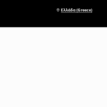
Ελλάδα (Greece)
Μπλουζάκι με στάμπα
9
,
99
EUR
15,99
EUR