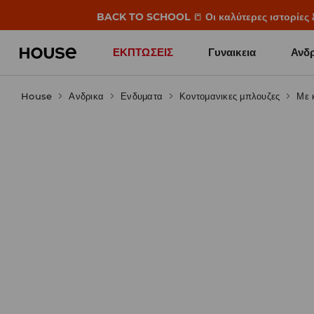
BACK TO SCHOOL
📒
Οι καλύτερες ιστορίες 
ΕΚΠΤΩΣΕΙΣ
Γυναικεια
Ανδρ
House
Ανδρικα
Ενδυματα
Κοντομανικες μπλουζες
Με 