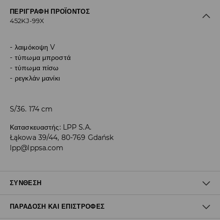
ΠΕΡΙΓΡΑΦΉ ΠΡΟΪΌΝΤΟΣ
452KJ-99X
λαιμόκοψη V
τύπωμα μπροστά
τύπωμα πίσω
ρεγκλάν μανίκι
S/36. 174 cm
Κατασκευαστής
:
LPP S.A.
Łąkowa 39/44, 80-769 Gdańsk
lpp@lppsa.com
ΣΎΝΘΕΣΗ
ΠΑΡΆΔΟΣΗ ΚΑΙ ΕΠΙΣΤΡΟΦΈΣ
100% ΠΟΛΥΕΣΤΕΡΑΣ