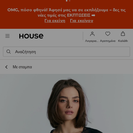
OMG, πόσο φθηνά! Άφησέ μας να σε εκπλήξουμε – δες τις
νέες τιμές στις ΕΚΠΤΩΣΕΙΣ ➡️
Για εκείνη
Για εκείνον
Αγαπημένα
Λογαριασμός
Καλάθι
Αναζήτηση
Με σταμπα