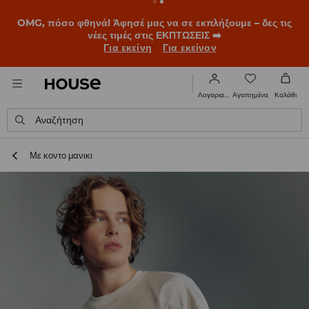
BACK TO SCHOOL
📒
Οι καλύτερες ιστορίες ξεκινούν πριν
χτυπήσει το πρώτο κουδούνι. Ξεκίνα τη σχολική χρονιά με
νέο look!
Για εκείνη
Για εκείνον
Αγαπημένα
Λογαριασμός
Καλάθι
Αναζήτηση
Με κοντο μανικι