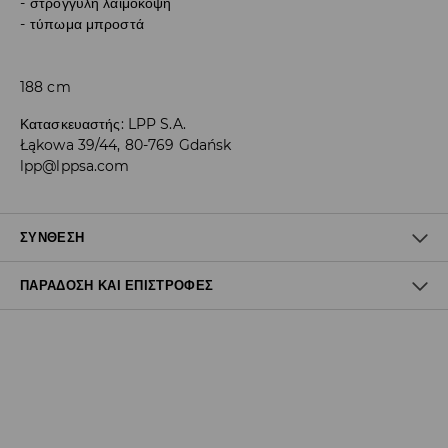
στρογγυλή λαιμόκοψη
τύπωμα μπροστά
188 cm
Κατασκευαστής
:
LPP S.A.
Łąkowa 39/44, 80-769 Gdańsk
lpp@lppsa.com
ΣΎΝΘΕΣΗ
ΠΑΡΆΔΟΣΗ ΚΑΙ ΕΠΙΣΤΡΟΦΈΣ
100% ΠΟΛΥΕΣΤΕΡΑΣ
Πολιτική αποστολών
Δωρεάν αποστολή από 40 EUR | Δωρεάν επιστροφή