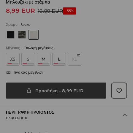
Μπλουζάκι με στάμπα
8,99
EUR
19,99
EUR
-55%
Χρώμα
-
λευκο
Μέγεθος
-
Επιλογή μεγέθους
XS
S
M
L
XL
Πίνακας μεγεθών
Προσθήκη
-
8,99
EUR
ΠΕΡΙΓΡΑΦΉ ΠΡΟΪΌΝΤΟΣ
831KU-00X