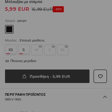
Μπλουζάκι με στάμπα
5,99
EUR
15,99
EUR
-63%
Χρώμα
-
μαυρο
Μέγεθος
-
Επιλογή μεγέθους
XS
S
M
L
XL
Πίνακας μεγεθών
Προσθήκη
-
5,99
EUR
ΠΕΡΙΓΡΑΦΉ ΠΡΟΪΌΝΤΟΣ
981IV-99X