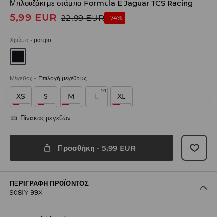
Μπλουζάκι με στάμπα Formula E Jaguar TCS Racing
5,99
EUR
22,99
EUR
-74%
Χρώμα
-
μαυρο
Μέγεθος
-
Επιλογή μεγέθους
XS
S
M
L
XL
Πίνακας μεγεθών
Προσθήκη
-
5,99
EUR
ΠΕΡΙΓΡΑΦΉ ΠΡΟΪΌΝΤΟΣ
908IY-99X