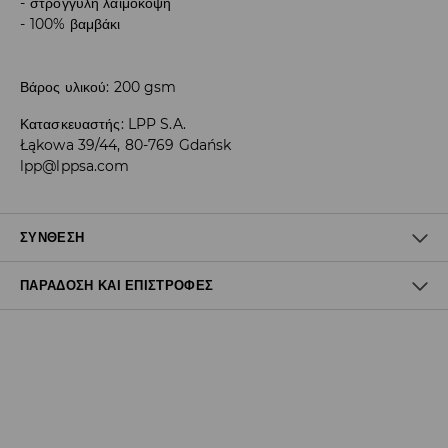
στρογγυλή λαιμόκοψη
100% βαμβάκι
Βάρος υλικού: 200 gsm
Κατασκευαστής
:
LPP S.A.
Łąkowa 39/44, 80-769 Gdańsk
lpp@lppsa.com
ΣΎΝΘΕΣΗ
ΠΑΡΆΔΟΣΗ ΚΑΙ ΕΠΙΣΤΡΟΦΈΣ
100% ΒΑΜΒΑΚΙ
Πολιτική αποστολών
Δωρεάν αποστολή από 40 EUR | Δωρεάν επιστροφή