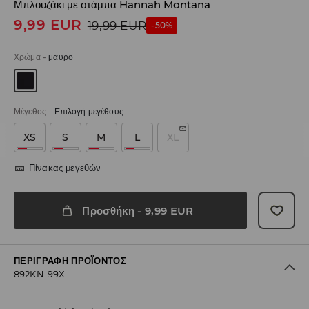
Μπλουζάκι με στάμπα Hannah Montana
9,99
EUR
19,99
EUR
-50%
Χρώμα
-
μαυρο
Μέγεθος
-
Επιλογή μεγέθους
XS
S
M
L
XL
Πίνακας μεγεθών
Προσθήκη
-
9,99
EUR
ΠΕΡΙΓΡΑΦΉ ΠΡΟΪΌΝΤΟΣ
892KN-99X