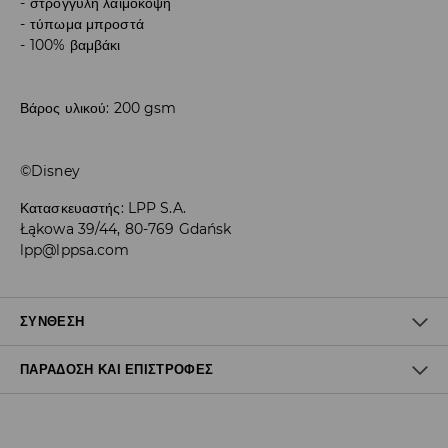
στρογγυλή λαιμόκοψη
τύπωμα μπροστά
100% βαμβάκι
Βάρος υλικού: 200 gsm
©Disney
Κατασκευαστής
:
LPP S.A.
Łąkowa 39/44, 80-769 Gdańsk
lpp@lppsa.com
ΣΎΝΘΕΣΗ
ΠΑΡΆΔΟΣΗ ΚΑΙ ΕΠΙΣΤΡΟΦΈΣ
100% ΒΑΜΒΑΚΙ
Πολιτική αποστολών