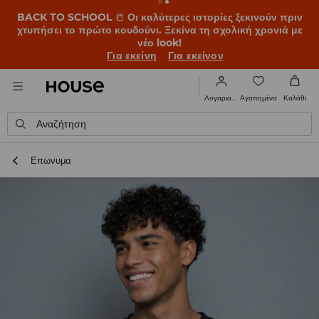
BACK TO SCHOOL
📒
Οι καλύτερες ιστορίες ξεκινούν πριν
χτυπήσει το πρώτο κουδούνι. Ξεκίνα τη σχολική χρονιά με
νέο look!
Για εκείνη
Για εκείνον
Αγαπημένα
Λογαριασμός
Καλάθι
Αναζήτηση
Επωνυμα