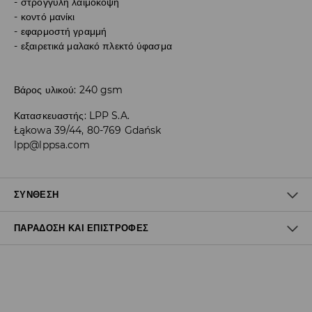
στρογγυλή λαιμόκοψη
κοντό μανίκι
εφαρμοστή γραμμή
εξαιρετικά μαλακό πλεκτό ύφασμα
Βάρος υλικού: 240 gsm
Κατασκευαστής
:
LPP S.A.
Łąkowa 39/44, 80-769 Gdańsk
lpp@lppsa.com
ΣΎΝΘΕΣΗ
ΠΑΡΆΔΟΣΗ ΚΑΙ ΕΠΙΣΤΡΟΦΈΣ
50% ΒΑΜΒΑΚΙ, 45% MODAL, 5% ΕΛΑΣΤΑΝ
Πολιτική αποστολών
Δωρεάν αποστολή από 40 EUR | Δωρεάν επιστροφή