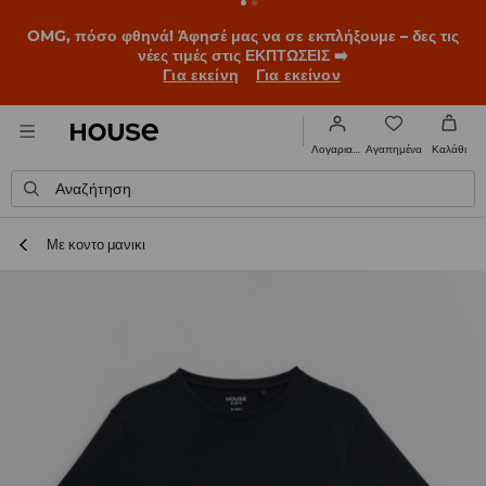
BACK TO SCHOOL
📒
Οι καλύτερες ιστορίες ξεκινούν πριν
χτυπήσει το πρώτο κουδούνι. Ξεκίνα τη σχολική χρονιά με
νέο look!
Για εκείνη
Για εκείνον
Αγαπημένα
Λογαριασμός
Καλάθι
Αναζήτηση
Με κοντο μανικι