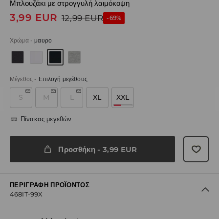
Μπλουζάκι με στρογγυλή λαιμόκοψη
3,99
EUR
12,99
EUR
-69%
Χρώμα
-
μαυρο
Μέγεθος
-
Επιλογή μεγέθους
S
M
L
XL
XXL
Πίνακας μεγεθών
Προσθήκη
-
3,99
EUR
ΠΕΡΙΓΡΑΦΉ ΠΡΟΪΌΝΤΟΣ
468IT-99X