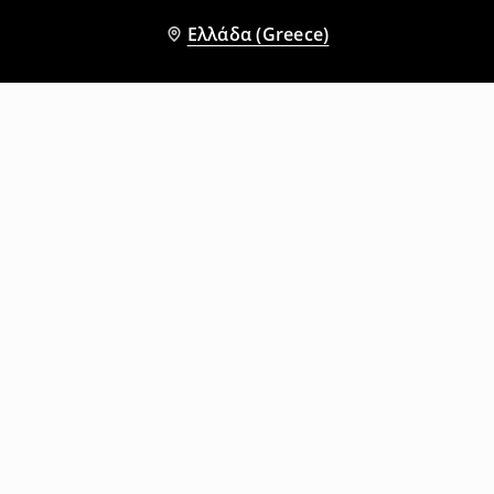
Ελλάδα (Greece)
Άλλοι πελάτες επέλεξαν επίσης
Μπλουζάκι με στρογγυλή λαιμόκοψη
Μπλουζάκι με στάμπα