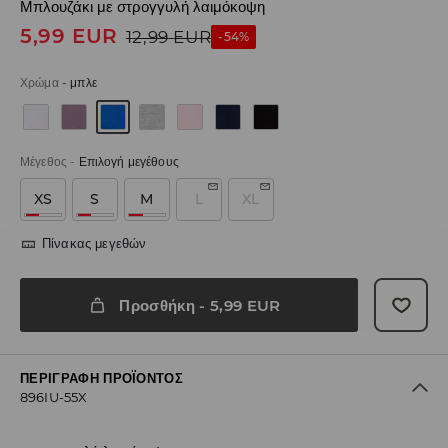
Μπλουζάκι με στρογγυλή λαιμόκοψη
5,99
EUR
12,99
EUR
-54%
Χρώμα
-
μπλε
Μέγεθος
-
Επιλογή μεγέθους
XS
S
M
L
XL
Πίνακας μεγεθών
Προσθήκη
-
5,99
EUR
ΠΕΡΙΓΡΑΦΉ ΠΡΟΪΌΝΤΟΣ
896IU-55X