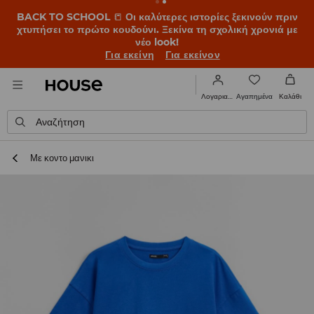
BACK TO SCHOOL
📒
Οι καλύτερες ιστορίες ξεκινούν πριν
χτυπήσει το πρώτο κουδούνι. Ξεκίνα τη σχολική χρονιά με
νέο look!
Για εκείνη
Για εκείνον
Αγαπημένα
Λογαριασμός
Καλάθι
Αναζήτηση
Με κοντο μανικι