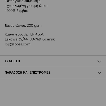
στρογγυλή λαιμόκοψη
χαμηλωμένη γραμμή ώμου
100% βαμβάκι
Βάρος υλικού: 200 gsm
Κατασκευαστής
:
LPP S.A.
Łąkowa 39/44, 80-769 Gdańsk
lpp@lppsa.com
ΣΎΝΘΕΣΗ
ΠΑΡΆΔΟΣΗ ΚΑΙ ΕΠΙΣΤΡΟΦΈΣ
Πολιτική αποστολών
Δωρεάν αποστολή από 40 EUR | Δωρεάν επιστροφή