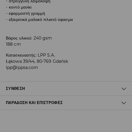
στρογγυλή λαιμόκοψη
κοντό μανίκι
εφαρμοστή γραμμή
εξαιρετικά μαλακό πλεκτό ύφασμα
Βάρος υλικού: 240 gsm
188 cm
Κατασκευαστής
:
LPP S.A.
Łąkowa 39/44, 80-769 Gdańsk
lpp@lppsa.com
ΣΎΝΘΕΣΗ
ΠΑΡΆΔΟΣΗ ΚΑΙ ΕΠΙΣΤΡΟΦΈΣ
50% ΒΑΜΒΑΚΙ, 45% MODAL, 5% ΕΛΑΣΤΑΝ
Πολιτική αποστολών