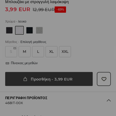
Μπλουζάκι με στρογγυλή λαιμόκοψη
3,99
EUR
12,99
EUR
-69%
Χρώμα
-
λευκο
Μέγεθος
-
Επιλογή μεγέθους
S
M
L
XL
XXL
Πίνακας μεγεθών
Προσθήκη
-
3,99
EUR
ΠΕΡΙΓΡΑΦΉ ΠΡΟΪΌΝΤΟΣ
468IT-00X