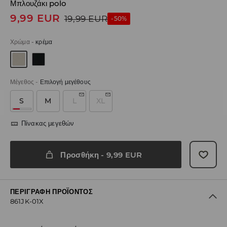
Μπλουζάκι polo
9,99
EUR
19,99
EUR
-50%
Χρώμα
-
κρέμα
Μέγεθος
-
Επιλογή μεγέθους
S
M
L
XL
Πίνακας μεγεθών
Προσθήκη
-
9,99
EUR
ΠΕΡΙΓΡΑΦΉ ΠΡΟΪΌΝΤΟΣ
861JK-01X