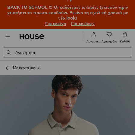
BACK TO SCHOOL
📒
Οι καλύτερες ιστορίες ξεκινούν πριν
χτυπήσει το πρώτο κουδούνι. Ξεκίνα τη σχολική χρονιά με
νέο look!
Για εκείνη
Για εκείνον
Αγαπημένα
Λογαριασμός
Καλάθι
Αναζήτηση
Με κοντο μανικι