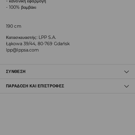
κανονική εφαρμογή
100% βαμβάκι
190 cm
Κατασκευαστής
:
LPP S.A.
Łąkowa 39/44, 80-769 Gdańsk
lpp@lppsa.com
ΣΎΝΘΕΣΗ
ΠΑΡΆΔΟΣΗ ΚΑΙ ΕΠΙΣΤΡΟΦΈΣ
100% ΒΑΜΒΑΚΙ
Πολιτική αποστολών
Δωρεάν αποστολή από 40 EUR | Δωρεάν επιστροφή