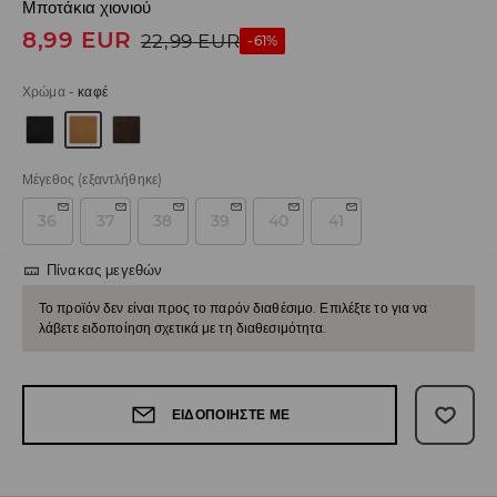
Μποτάκια χιονιού
8,99
EUR
22,99
EUR
-61%
Χρώμα
-
καφέ
Μέγεθος
(εξαντλήθηκε)
36
37
38
39
40
41
Πίνακας μεγεθών
Το προϊόν δεν είναι προς το παρόν διαθέσιμο. Επιλέξτε το για να
λάβετε ειδοποίηση σχετικά με τη διαθεσιμότητα.
ΕΙΔΟΠΟΙΉΣΤΕ ΜΕ