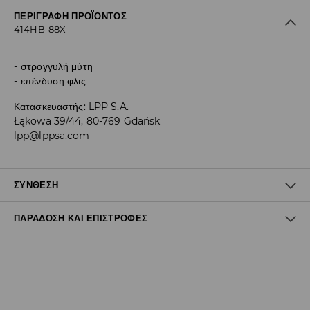
ΠΕΡΙΓΡΑΦΉ ΠΡΟΪΌΝΤΟΣ
414HB-88X
στρογγυλή μύτη
επένδυση φλις
Κατασκευαστής
:
LPP S.A.
Łąkowa 39/44, 80-769 Gdańsk
lpp@lppsa.com
ΣΎΝΘΕΣΗ
ΠΑΡΆΔΟΣΗ ΚΑΙ ΕΠΙΣΤΡΟΦΈΣ
100% ΠΟΛΥΕΣΤΕΡΑΣ
Πολιτική αποστολών
Δωρεάν αποστολή από 40 EUR | Δωρεάν επιστροφή