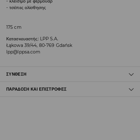
κλείσιμο με φερμουάρ
τσέπες ολίσθησης
175 cm
Κατασκευαστής
:
LPP S.A.
Łąkowa 39/44, 80-769 Gdańsk
lpp@lppsa.com
ΣΎΝΘΕΣΗ
ΠΑΡΆΔΟΣΗ ΚΑΙ ΕΠΙΣΤΡΟΦΈΣ
100% ΠΟΛΥΟΥΡΕΘΑΝΗ
Πολιτική αποστολών
Δωρεάν αποστολή από 40 EUR | Δωρεάν επιστροφή