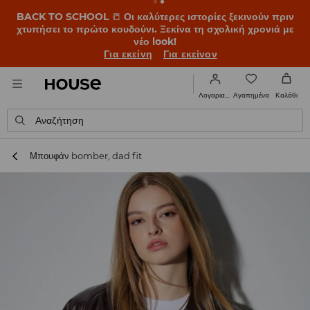
BACK TO SCHOOL
📒
Οι καλύτερες ιστορίες ξεκινούν πριν
χτυπήσει το πρώτο κουδούνι. Ξεκίνα τη σχολική χρονιά με
νέο look!
Για εκείνη
Για εκείνον
Αγαπημένα
Λογαριασμός
Καλάθι
Αναζήτηση
Μπουφάν bomber, dad fit