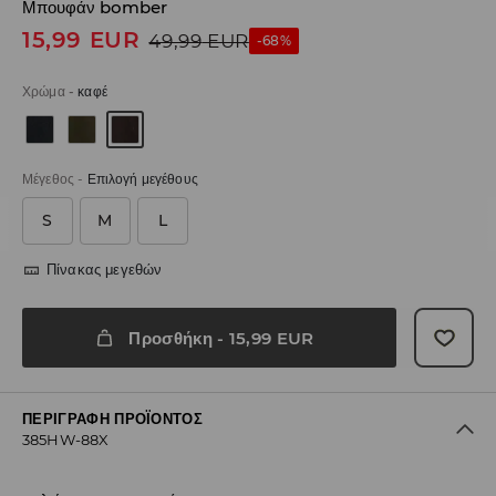
Μπουφάν bomber
15,99
EUR
49,99
EUR
-68%
Χρώμα
-
καφέ
Μέγεθος
-
Επιλογή μεγέθους
S
M
L
Πίνακας μεγεθών
Προσθήκη
-
15,99
EUR
ΠΕΡΙΓΡΑΦΉ ΠΡΟΪΌΝΤΟΣ
385HW-88X