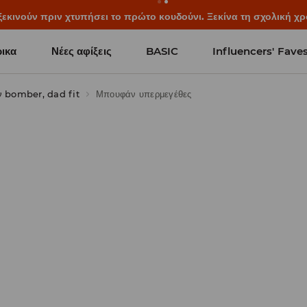
ξεκινούν πριν χτυπήσει το πρώτο κουδούνι. Ξεκίνα τη σχολική χρ
ικα
Νέες αφίξεις
BASIC
Influencers' Fave
 bomber, dad fit
Μπουφάν υπερμεγέθες