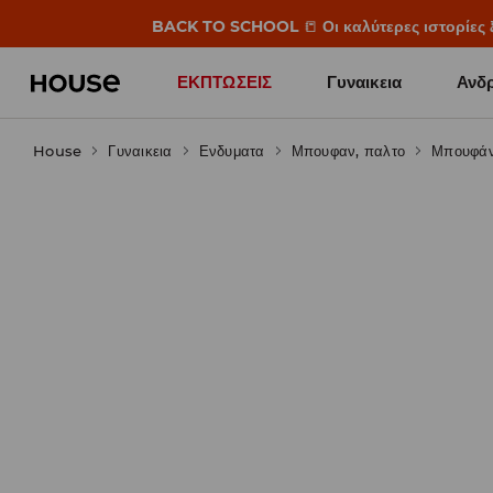
BACK TO SCHOOL
📒
Οι καλύτερες ιστορίες 
ΕΚΠΤΩΣΕΙΣ
Γυναικεια
Ανδρ
House
Γυναικεια
Ενδυματα
Μπουφαν, παλτο
Μπουφάν