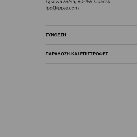
Łąkowa 39/44, 80-769 Gdańsk
lpp@lppsa.com
ΣΎΝΘΕΣΗ
96% ΠΟΛΥΕΣΤΕΡΑΣ, 4% ΕΛΑΣΤΑΝ
ΠΑΡΆΔΟΣΗ ΚΑΙ ΕΠΙΣΤΡΟΦΈΣ
Πολιτική αποστολών
Δωρεάν αποστολή από 40 EUR | Δωρεάν επι
Σημειώστε παράδοση
(
4 - 9 εργάσιμες ημέρ
- Έως 40 EUR -
3.99 EUR
- Από 40 EUR -
ΔΩΡΕΑΝ
- Ελαχιστοποιημένη πληρωμή
Επιστροφή ταχυμετάφορα
(
4 - 9 εργάσιμες 