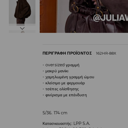
ΠΕΡΙΓΡΑΦΉ ΠΡΟΪΌΝΤΟΣ
162HR-88X
oversized γραμμή
μακρύ μανίκι
χαμηλωμένη γραμμή ώμου
κλείσιμο με φερμουάρ
τσέπες ολίσθησης
φινίρισμα με επένδυση
S/36. 174 cm
Κατασκευαστής
:
LPP S.A.