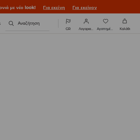
ονιά με νέο look!
Για εκείνη
Για εκείνον
s
Αναζήτηση
GR
Λογαριασμός
Αγαπημένα
Καλάθι