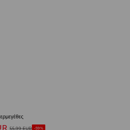
ερμεγέθες
UR
-59%
55,99
EUR