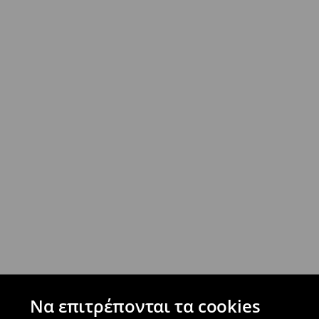
- Έως 40 EUR -
4.99 EUR
- Από 40 EUR -
ΔΩΡΕΑΝ
- Ελαχιστοποιημένη πληρωμή
Επιστροφή ταχυμετάφορα - ανατακταβλητ
- Έως 40 EUR -
4.99 EUR
- Από 40 EUR -
ΔΩΡΕΑΝ
-
μεγιστο όριο συνόλου παραγγελιών 500 EUR
⟶
Ανακαλύψτε περισσότερες πληροφορίες
Πολιτική επιστροφών
Μπορείτε να επιστρέψετε τα προϊόντα δωρεάν
επιστροφής (δεν ισχύει για συγκεκριμένα αναβ
⟶
Λεπτομέρειες κανόνων επιστροφής
Να επιτρέπονται τα cookies