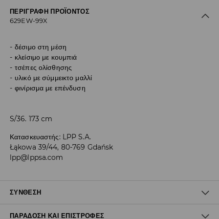
ΠΕΡΙΓΡΑΦΉ ΠΡΟΪΌΝΤΟΣ
629EW-99X
δέσιμο στη μέση
κλείσιμο με κουμπιά
τσέπες ολίσθησης
υλικό με σύμμεικτο μαλλί
φινίρισμα με επένδυση
S/36. 173 cm
Κατασκευαστής
:
LPP S.A.
Łąkowa 39/44, 80-769 Gdańsk
lpp@lppsa.com
ΣΎΝΘΕΣΗ
ΠΑΡΆΔΟΣΗ ΚΑΙ ΕΠΙΣΤΡΟΦΈΣ
54% ΠΟΛΥΕΣΤΕΡΑΣ, 30% ΜΑΛΛΙ, 7% ΑΚΡΥΛΙΚΟ, 4% ΠΟΛΥΑΜΙΔΗ, 4%