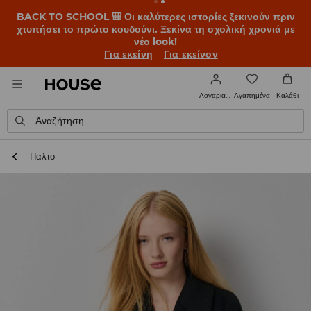
BACK TO SCHOOL 🎒 Οι καλύτερες ιστορίες ξεκινούν πριν
χτυπήσει το πρώτο κουδούνι. Ξεκίνα τη σχολική χρονιά με
νέο look!
Για εκείνη
Για εκείνον
Αγαπημένα
Λογαριασμός
Καλάθι
Αναζήτηση
Παλτο