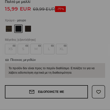
Παλτό με μαλλί
15,99
EUR
69,99
EUR
-77%
Χρώμα
-
μαυρο
Μέγεθος
(εξαντλήθηκε)
XS
S
M
L
XL
Πίνακας μεγεθών
Το προϊόν δεν είναι προς το παρόν διαθέσιμο. Επιλέξτε το για να
λάβετε ειδοποίηση σχετικά με τη διαθεσιμότητα.
ΕΙΔΟΠΟΙΉΣΤΕ ΜΕ