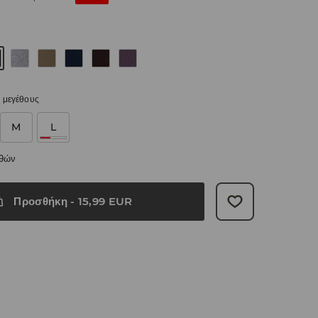
 μεγέθους
M
L
εθών
Προσθήκη
-
15,99
EUR