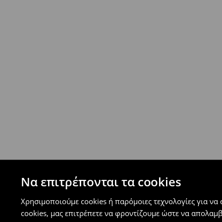
Επιστροφή ταχυμετάφορα - ανατακταβλητ
- Έως 40 EUR -
4.99 EUR
- Από 40 EUR -
ΔΩΡΕΑΝ
-
μεγιστο όριο συνόλου παραγγελιών 500 EUR
⟶
Ανακαλύψτε περισσότερες πληροφορίες
Πολιτική επιστροφών
Μπορείτε να επιστρέψετε τα προϊόντα δωρεάν
επιστροφής (δεν ισχύει για συγκεκριμένα αναβ
⟶
Λεπτομέρειες κανόνων επιστροφής
Να επιτρέπονται τα cookies
Χρησιμοποιούμε cookies ή παρόμοιες τεχνολογίες για να
cookies, μας επιτρέπετε να φροντίζουμε ώστε να απολαμ