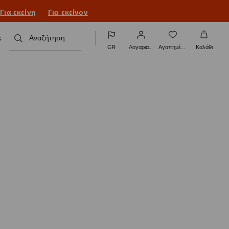
ονιά με νέο look!
Για εκείνη
Για εκείνον
s
Αναζήτηση
GR
Λογαριασμός
Αγαπημένα
Καλάθι