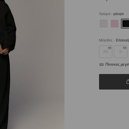
Χρώμα
-
μαυρο
Μέγεθος
-
Επιλογή
XS
S
Πίνακας μεγ