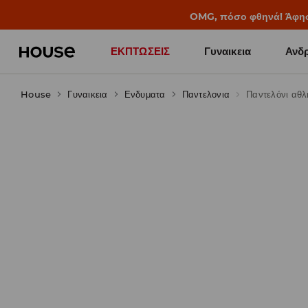
BACK TO SCHOOL
📒
Οι καλύτερες ιστορίες 
ΕΚΠΤΩΣΕΙΣ
Γυναικεια
Ανδρ
House
Γυναικεια
Ενδυματα
Παντελονια
Παντελόνι αθλ