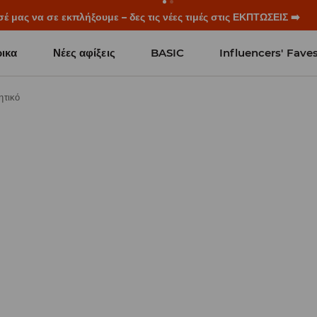
ξεκινούν πριν χτυπήσει το πρώτο κουδούνι. Ξεκίνα τη σχολική χρ
ικα
Νέες αφίξεις
BASIC
Influencers' Fave
ητικό