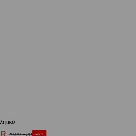
λητικό
UR
-47%
29,99
EUR