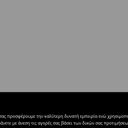
ή
(
4 - 9 εργάσιμες ημέρες
):
 εντός 30 ημερών με μόνο έξοδα
αλλόμενα προϊόντα).
 σας προσφέρουμε την καλύτερη δυνατή εμπειρία ενώ χρησιμοπο
βάνετε με άνεση τις αγορές σας βάσει των δικών σας προτιμήσ