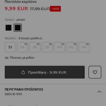
Παντελόνι καμπάνα
9,99
EUR
17,99
EUR
-44%
Χρώμα
-
μαυρο
Μέγεθος
-
Επιλογή μεγέθους
32
34
36
38
40
42
44
Πίνακας μεγεθών
Προσθήκη
-
9,99
EUR
ΠΕΡΙΓΡΑΦΉ ΠΡΟΪΌΝΤΟΣ
685GB-99X