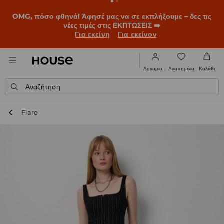
BACK TO SCHOOL
📒
Οι καλύτερες ιστορίες ξεκινούν πριν
χτυπήσει το πρώτο κουδούνι. Ξεκίνα τη σχολική χρονιά με
νέο look!
Για εκείνη
Για εκείνον
Αγαπημένα
Λογαριασμός
Καλάθι
Αναζήτηση
Flare