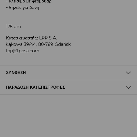
κλείσιμο με φερμουάρ
θηλιές για ζώνη
175 cm
Κατασκευαστής
:
LPP S.A.
Łąkowa 39/44, 80-769 Gdańsk
lpp@lppsa.com
ΣΎΝΘΕΣΗ
ΠΑΡΆΔΟΣΗ ΚΑΙ ΕΠΙΣΤΡΟΦΈΣ
78% ΠΟΛΥΕΣΤΕΡΑΣ, 18% ΒΙΣΚΟΖΗ, 4% ΕΛΑΣΤΑΝ
Πολιτική αποστολών
Δωρεάν αποστολή από 40 EUR | Δωρεάν επιστροφή