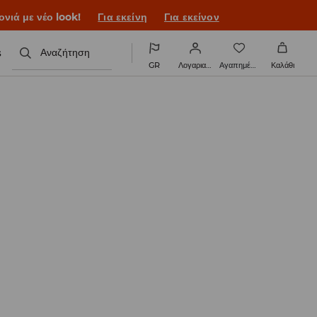
ονιά με νέο look!
Για εκείνη
Για εκείνον
s
Αναζήτηση
GR
Λογαριασμός
Αγαπημένα
Καλάθι