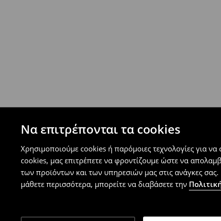
⟶
Ανακαλύψτε περισσότερες πληροφορίες
Πολιτική επιστροφών
Μπορείτε να επιστρέψετε τα προϊόντα δωρεάν
επιστροφής (δεν ισχύει για συγκεκριμένα αναβ
⟶
Λεπτομέρειες κανόνων επιστροφής
Να επιτρέπονται τα cookies
Χρησιμοποιούμε cookies ή παρόμοιες τεχνολογίες για να
cookies, μας επιτρέπετε να φροντίζουμε ώστε να απολαμ
των προϊόντων και των υπηρεσιών μας στις ανάγκες σας. 
μάθετε περισσότερα, μπορείτε να διαβάσετε την
Πολιτική