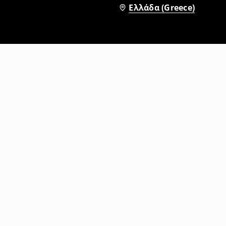
Ελλάδα (Greece)
Παντελόνι wide leg
12
,
99
EUR
29,99
EUR