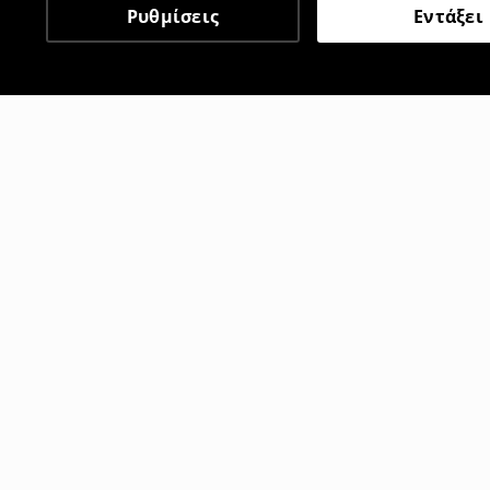
Ρυθμίσεις
Εντάξει
Άλλοι πελάτες επέλεξαν 
Παντελόνια baggy
Παντελόνι w
8
,
99
EUR
12
,
99
EUR
35,99
EUR
2