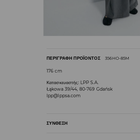
ΠΕΡΙΓΡΑΦΉ ΠΡΟΪΌΝΤΟΣ
356HO-85M
176 cm
Κατασκευαστής
:
LPP S.A.
Łąkowa 39/44, 80-769 Gdańsk
lpp@lppsa.com
ΣΎΝΘΕΣΗ
62% ΠΟΛΥΕΣΤΕΡΑΣ, 33% ΒΙΣΚΟΖΗ, 5% ΕΛΑΣΤΑΝ