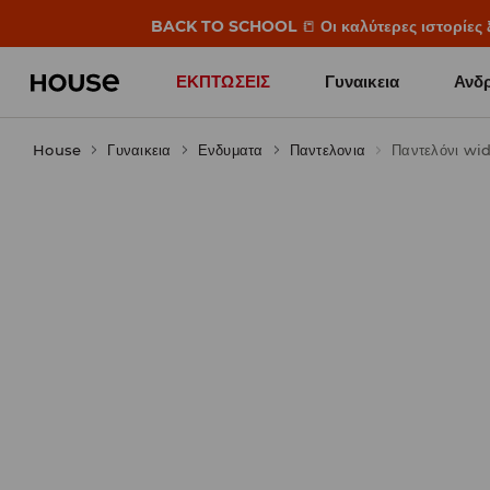
BACK TO SCHOOL
📒
Οι καλύτερες ιστορίες 
ΕΚΠΤΩΣΕΙΣ
Γυναικεια
Ανδρ
House
Γυναικεια
Ενδυματα
Παντελονια
Παντελόνι wi