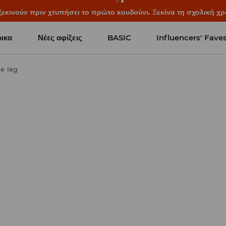
ξεκινούν πριν χτυπήσει το πρώτο κουδούνι. Ξεκίνα τη σχολική χρ
ικα
Νέες αφίξεις
BASIC
Influencers' Fave
de leg