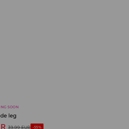
ING SOON
ide leg
UR
-55%
39,99
EUR