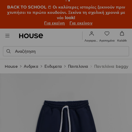
BACK TO SCHOOL
📒
Οι καλύτερες ιστορίες ξεκινούν πριν
χτυπήσει το πρώτο κουδούνι. Ξεκίνα τη σχολική χρονιά με
νέο look!
Για εκείνη
Για εκείνον
Αγαπημένα
Λογαριασμός
Καλάθι
Αναζήτηση
House
Ανδρικα
Ενδυματα
Παντελονια
Παντελόνια baggy