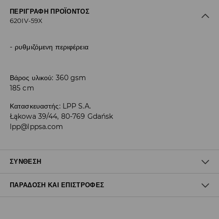
ΠΕΡΙΓΡΑΦΉ ΠΡΟΪΌΝΤΟΣ
620IV-59X
ρυθμιζόμενη περιφέρεια
Βάρος υλικού: 360 gsm
185 cm
Κατασκευαστής
:
LPP S.A.
Łąkowa 39/44, 80-769 Gdańsk
lpp@lppsa.com
ΣΎΝΘΕΣΗ
ΠΑΡΆΔΟΣΗ ΚΑΙ ΕΠΙΣΤΡΟΦΈΣ
60% ΒΑΜΒΑΚΙ, 40% ΠΟΛΥΕΣΤΕΡΑΣ
Πολιτική αποστολών