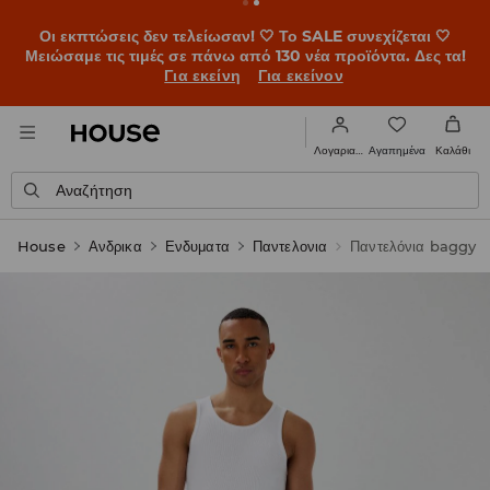
BACK TO SCHOOL 🎒 Οι καλύτερες ιστορίες ξεκινούν πριν
χτυπήσει το πρώτο κουδούνι. Ξεκίνα τη σχολική χρονιά με
νέο look!
Για εκείνη
Για εκείνον
Αγαπημένα
Λογαριασμός
Καλάθι
Αναζήτηση
House
Ανδρικα
Ενδυματα
Παντελονια
Παντελόνια baggy