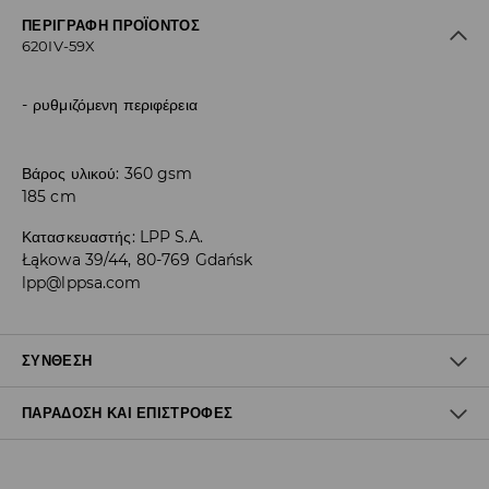
ΠΕΡΙΓΡΑΦΉ ΠΡΟΪΌΝΤΟΣ
620IV-59X
ρυθμιζόμενη περιφέρεια
Βάρος υλικού: 360 gsm
185 cm
Κατασκευαστής
:
LPP S.A.
Łąkowa 39/44, 80-769 Gdańsk
lpp@lppsa.com
ΣΎΝΘΕΣΗ
ΠΑΡΆΔΟΣΗ ΚΑΙ ΕΠΙΣΤΡΟΦΈΣ
60% ΒΑΜΒΑΚΙ, 40% ΠΟΛΥΕΣΤΕΡΑΣ
Πολιτική αποστολών