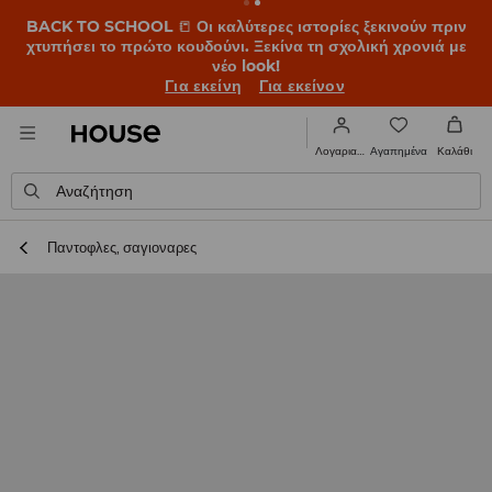
BACK TO SCHOOL
📒
Οι καλύτερες ιστορίες ξεκινούν πριν
χτυπήσει το πρώτο κουδούνι. Ξεκίνα τη σχολική χρονιά με
νέο look!
Για εκείνη
Για εκείνον
Αγαπημένα
Λογαριασμός
Καλάθι
Αναζήτηση
Παντοφλες, σαγιοναρες