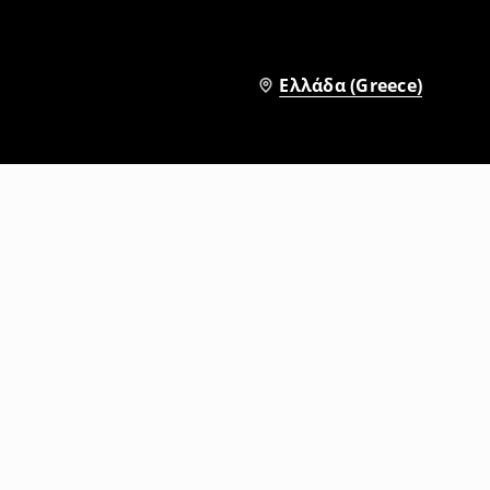
Ελλάδα (Greece)
Φόρεμα midi φλοράλ