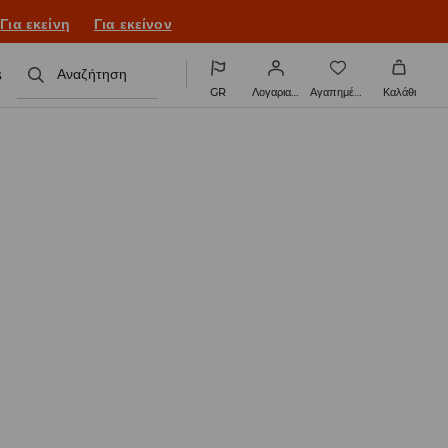
ονιά με νέο look!
Για εκείνη
Για εκείνον
s
Αναζήτηση
GR
Λογαριασμός
Αγαπημένα
Καλάθι