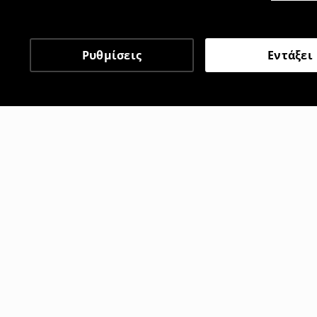
Ρυθμίσεις
Εντάξει
Άλλοι πελάτες επέλεξαν 
Φόρεμα midi φλοράλ
Φόρεμα mid