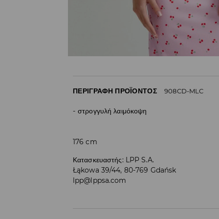
ΠΕΡΙΓΡΑΦΉ ΠΡΟΪΌΝΤΟΣ
908CD-MLC
στρογγυλή λαιμόκοψη
176 cm
Κατασκευαστής
:
LPP S.A.
Łąkowa 39/44, 80-769 Gdańsk
lpp@lppsa.com