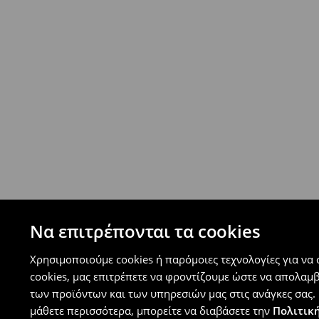
- Έως 40 EUR -
4.99 EUR
- Από 40 EUR -
ΔΩΡΕΑΝ
-
μεγιστο όριο συνόλου παραγγελιών 500 EUR
⟶
Ανακαλύψτε περισσότερες πληροφορίες
Πολιτική επιστροφών
Μπορείτε να επιστρέψετε τα προϊόντα δωρεάν
επιστροφής (δεν ισχύει για συγκεκριμένα αναβ
⟶
Λεπτομέρειες κανόνων επιστροφής
Να επιτρέπονται τα cookies
Χρησιμοποιούμε cookies ή παρόμοιες τεχνολογίες για να
cookies, μας επιτρέπετε να φροντίζουμε ώστε να απολαμ
των προϊόντων και των υπηρεσιών μας στις ανάγκες σας. 
μάθετε περισσότερα, μπορείτε να διαβάσετε την
Πολιτική