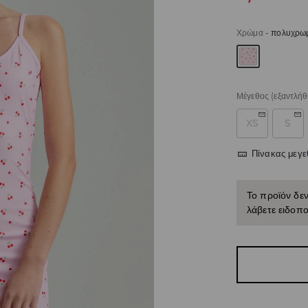
Χρώμα
-
πολυχρω
Μέγεθος
(εξαντλήθ
XS
S
Πίνακας μεγ
Το προϊόν δεν
λάβετε ειδοπο