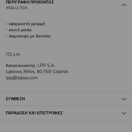
ΠΕΡΙΓΡΑΦΉ ΠΡΟΪΌΝΤΟΣ
3924U-70X
εφαρμοστή γραμμή
κοντό μανίκι
λαιμόκοψη με δαντέλα
172 cm
Κατασκευαστής
:
LPP S.A.
Łąkowa 39/44, 80-769 Gdańsk
lpp@lppsa.com
ΣΎΝΘΕΣΗ
ΠΑΡΆΔΟΣΗ ΚΑΙ ΕΠΙΣΤΡΟΦΈΣ
Ύφασμα I
:
92% ΠΟΛΥΑΜΙΔΗ, 8% ΕΛΑΣΤΑΝ
Ύφασμα II
:
100% ΠΟΛΥΕΣΤΕΡΑΣ
Πολιτική αποστολών
ΠΛΥΝΕΙ ΣΕ ΜΗΧΑΝΗΜΑ ΣΤΗ ΜΕΓΙΣΤΗ ΘΕΡΜΟΚΡΑΣΙΑ. 30° C -