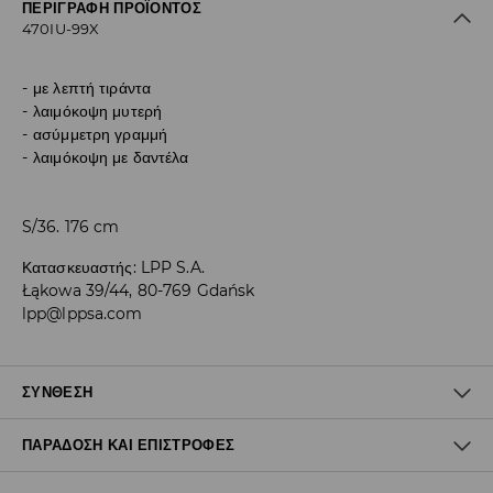
ΠΕΡΙΓΡΑΦΉ ΠΡΟΪΌΝΤΟΣ
470IU-99X
με λεπτή τιράντα
λαιμόκοψη μυτερή
ασύμμετρη γραμμή
λαιμόκοψη με δαντέλα
S/36. 176 cm
Κατασκευαστής
:
LPP S.A.
Łąkowa 39/44, 80-769 Gdańsk
lpp@lppsa.com
ΣΎΝΘΕΣΗ
ΠΑΡΆΔΟΣΗ ΚΑΙ ΕΠΙΣΤΡΟΦΈΣ
95% ΠΟΛΥΕΣΤΕΡΑΣ, 5% ΕΛΑΣΤΑΝ