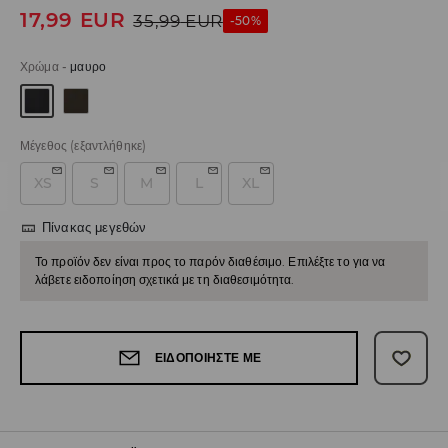
17,99
EUR
35,99
EUR
-50%
Χρώμα
-
μαυρο
Μέγεθος
(εξαντλήθηκε)
XS
S
M
L
XL
Πίνακας μεγεθών
Το προϊόν δεν είναι προς το παρόν διαθέσιμο. Επιλέξτε το για να
λάβετε ειδοποίηση σχετικά με τη διαθεσιμότητα.
ΕΙΔΟΠΟΙΉΣΤΕ ΜΕ