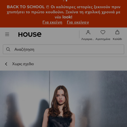
BACK TO SCHOOL
📒
Οι καλύτερες ιστορίες ξεκινούν πριν
χτυπήσει το πρώτο κουδούνι. Ξεκίνα τη σχολική χρονιά με
νέο look!
Για εκείνη
Για εκείνον
Αγαπημένα
Λογαριασμός
Καλάθι
Αναζήτηση
Χωρις σχεδιο