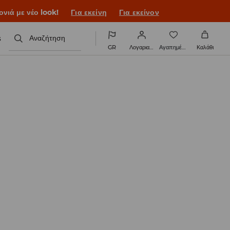
ονιά με νέο look!
Για εκείνη
Για εκείνον
s
Αναζήτηση
GR
Λογαριασμός
Αγαπημένα
Καλάθι