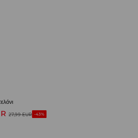
ελόνι
UR
-43%
27,99
EUR