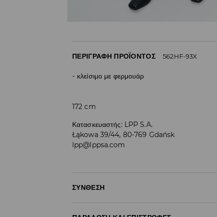
ΠΕΡΙΓΡΑΦΉ ΠΡΟΪΌΝΤΟΣ
562HF-93X
κλείσιμο με φερμουάρ
172 cm
Κατασκευαστής
:
LPP S.A.
Łąkowa 39/44, 80-769 Gdańsk
lpp@lppsa.com
ΣΎΝΘΕΣΗ
83% MODAL, 17% ΠΟΛΥΕΣΤΕΡΑΣ