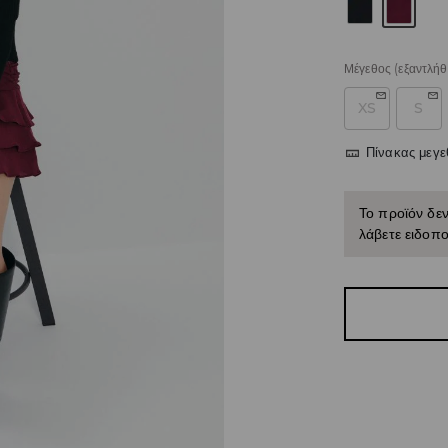
Μέγεθος
(εξαντλήθ
XS
S
Πίνακας μεγ
Το προϊόν δεν
λάβετε ειδοπο