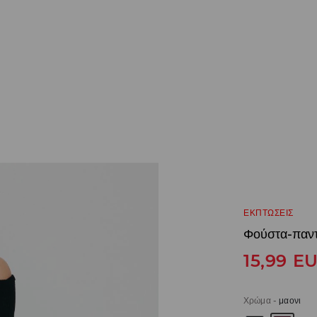
ΕΚΠΤΩΣΕΙΣ
Φούστα-παντ
15,99
E
Χρώμα
-
μαονι