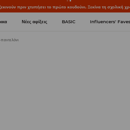
ξεκινούν πριν χτυπήσει το πρώτο κουδούνι. Ξεκίνα τη σχολική χρ
ικα
Νέες αφίξεις
BASIC
Influencers' Fave
-παντελόνι