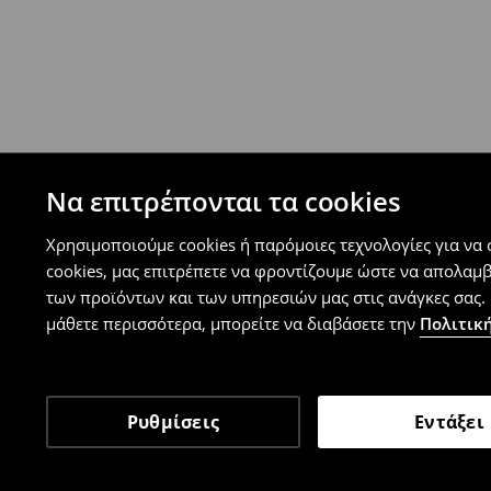
⟶
Ανακαλύψτε περισσότερες πληροφορίες
Πολιτική επιστροφών
Μπορείτε να επιστρέψετε τα προϊόντα δωρεάν
επιστροφής (δεν ισχύει για συγκεκριμένα αναβ
⟶
Λεπτομέρειες κανόνων επιστροφής
Να επιτρέπονται τα cookies
Χρησιμοποιούμε cookies ή παρόμοιες τεχνολογίες για να
cookies, μας επιτρέπετε να φροντίζουμε ώστε να απολαμ
των προϊόντων και των υπηρεσιών μας στις ανάγκες σας. 
μάθετε περισσότερα, μπορείτε να διαβάσετε την
Πολιτική
Ρυθμίσεις
Εντάξει