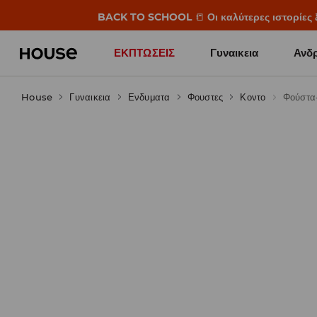
BACK TO SCHOOL
📒
Οι καλύτερες ιστορίες 
ΕΚΠΤΩΣΕΙΣ
Γυναικεια
Ανδρ
House
Γυναικεια
Ενδυματα
Φουστες
Κοντο
Φούστα